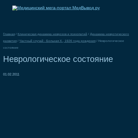
Главная
/
Клиническая динамика неврозов и психопатий
/
Динамика невротического
развития
/
Частный случай - Больная X., 1926 года рождения
/
Неврологическое
состояние
Неврологическое состояние
01.02.2011