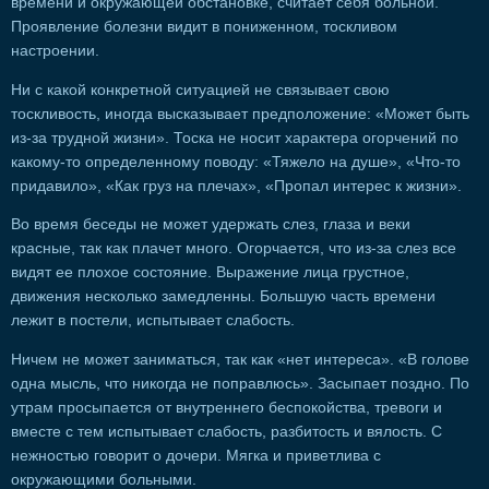
времени и окружающей обстановке, считает себя больной.
Проявление болезни видит в пониженном, тоскливом
настроении.
Ни с какой конкретной ситуацией не связывает свою
тоскливость, иногда высказывает предположение: «Может быть
из-за трудной жизни». Тоска не носит характера огорчений по
какому-то определенному поводу: «Тяжело на душе», «Что-то
придавило», «Как груз на плечах», «Пропал интерес к жизни».
Во время беседы не может удержать слез, глаза и веки
красные, так как плачет много. Огорчается, что из-за слез все
видят ее плохое состояние. Выражение лица грустное,
движения несколько замедленны. Большую часть времени
лежит в постели, испытывает слабость.
Ничем не может заниматься, так как «нет интереса». «В голове
одна мысль, что никогда не поправлюсь». Засыпает поздно. По
утрам просыпается от внутреннего беспокойства, тревоги и
вместе с тем испытывает слабость, разбитость и вялость. С
нежностью говорит о дочери. Мягка и приветлива с
окружающими больными.