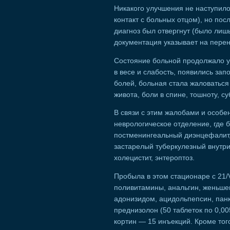
Никакого улучшения не наступило
контакт с больных отцом), но по
диагноз был отвергнут (было лиш
документация указывает на перен
Состояние больной продолжало ух
в весе и слабость, появились за
болей, больная стала жаловаться
живота, боли в спине, тошноту, 
В связи с этим жалобами и особе
неврологическое отделение, где 
постменингеальный диэнцефалит,
застарелый туберкулезный внутри
холецистит, энтероптоз.
Пробыла в этом стационаре с 21/V
поливитамины, анальгин, женьшен
адонизидом, ацидольпепсин, панкр
преднизолон (50 таблеток по 0,0
кортин — 15 инъекций. Кроме тог