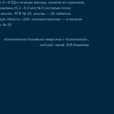
по 3—6 ЕД в течение месяца, пилюли из стрихнина,
еналина (0,2—0,4 мл) № 5 (которые плохо
 каплях, АТФ № 10, апилак — 25 таблеток,
ую область—150, оксигенотерапию — в палатке.
ы № 20.
«Клиническая динамика неврозов и психопатий»,
под ред. проф. В.В.Ковалева