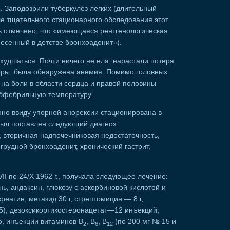
. Заподозрили туберкулез легких (длительный
сле тщательного стационарного обследования этот
ь отмечено, что «имеющаяся рентгенологическая
есенный в детстве бронхоаденит»).
удшаться. Почти ничего не ела, нарастали потеря
поры, была обнаружена анемия. Помимо головных
 на боли в области сердца и правой половины
субфебрильную температуру.
нно ввиду упорной анорексии стационирована в
был поставлен следующий диагноз:
 вторичная надпочечниковая недостаточность,
грудной бронхоаденит, хронический гастрит,
II по 24/Х 1962 г., получала следующее лечение:
ь, андаксин, глюкозу с аскорбиновой кислотой и
еатин, метазид 30 г, стрептомицин — 8 г,
05), дезоксикортикостеронацетат—12 инъекций,
о, инъекции витаминов В
, В
, B
(по 200 мг № 15 и
2
6
12