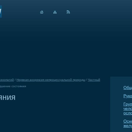
сихопатий
/
Нервная анорексия непроцессуальной природы
/
Частный
дшение состояния
Общ
яния
Руко
Гру
чел
осл
Осн
жел