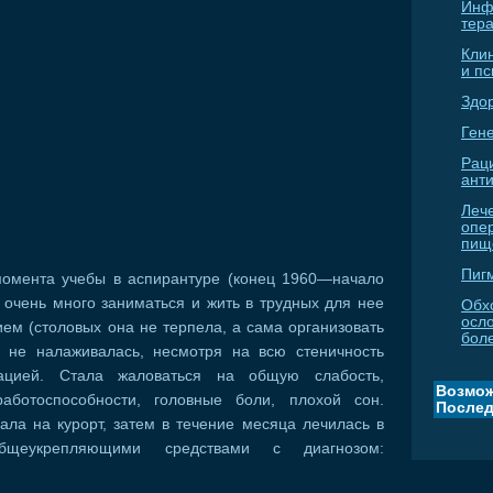
Инф
тер
Кли
и п
Здо
Гене
Рац
ант
Леч
опе
пищ
Пиг
момента учебы в аспирантуре (конец 1960—начало
ь очень много заниматься и жить в трудных для нее
Обх
осл
ем (столовых она не терпела, а сама организовать
бол
, не налаживалась, несмотря на всю стеничность
ацией. Стала жаловаться на общую слабость,
Возмож
работоспособности, головные боли, плохой сон.
Послед
ала на курорт, затем в течение месяца лечилась в
общеукрепляющими средствами с диагнозом: