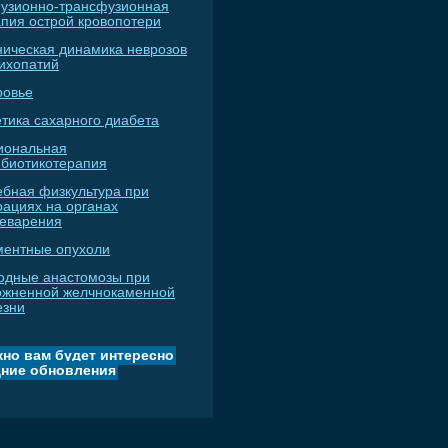
узионно-трансфузионная
апия острой кровопотери
ническая динамика неврозов
сихопатий
ровье
тика сахарного диабета
иональная
ибиотикотерапия
ебная физкультура при
рациях на органах
еварения
ментные опухоли
одные анастомозы при
ожненной желчнокаменной
езни
но вам будет интересно
ние обновления