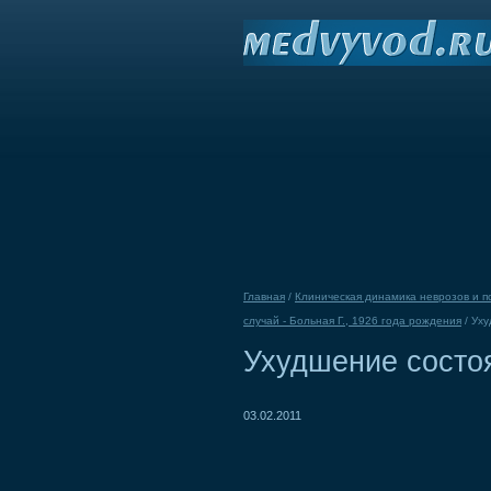
Главная
/
Клиническая динамика неврозов и п
случай - Больная Г., 1926 года рождения
/
Уху
Ухудшение состо
03.02.2011