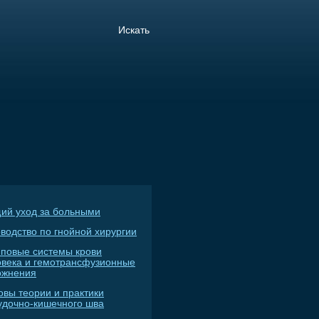
ий уход за больными
водство по гнойной хирургии
пповые системы крови
овека и гемотрансфузионные
ожнения
овы теории и практики
удочно-кишечного шва