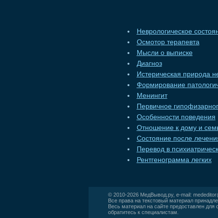
Неврологическое состоя
Осмотор терапевта
Мысли о выписке
Диагноз
Истерическая природа н
Формирование патологич
Менингит
Первичное гипофизарно
Особенности поведения
Отношение к дому и сем
Состояние после лечени
Перевод в психиатричес
Рентгенограмма легких
© 2010-2026
МедВывод.ру
, e-mail:
mededito
Все права на текстовый материал принадле
Весь материал на сайте предоставлен для 
обратитесь к специалистам.