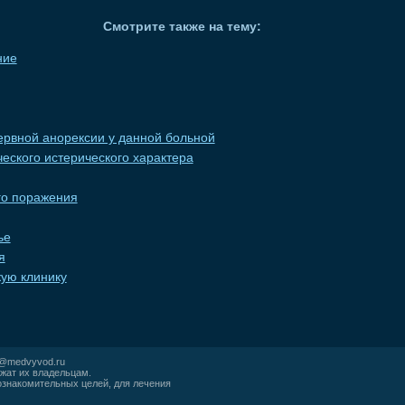
Смотрите также на тему:
ние
ервной анорексии у данной больной
еского истерического характера
го поражения
ье
я
кую клинику
r@medvyvod.ru
жат их владельцам.
ознакомительных целей, для лечения