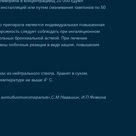
 леворина в концентрациищ 20 000 ЕД/мл
 инсталляций или путем смачивания тампонов по 50
ю препарата является индивидуальная повышенная
торожность следует соблюдать при ингаляционном
больных бронхиальной астмой. При лечении
жны побочные реакции в виде кашля, повышения
ах из нейтрального стекла. Хранят в сухом,
температуре не выше 4° С.
 антибиотикотерапия»,С.М.Навашин, И.П.Фомина