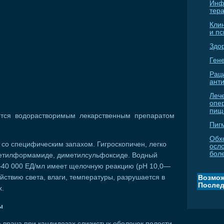
Инф
тер
Кли
и п
Здо
Гене
Рац
ант
Леч
опе
пищ
ется водорастворимым лекарственным препаратом
Пиг
Обх
со специфическим запахом. Гигроскопичен, легко
осл
бол
метилформамиде, диметилсульфоксиде. Водный
—40 000 ЕД/мл имеет щелочную реакцию (рН 10,0—
ействию света, влаги, температуры, разрушается в
Возмож
Послед
х.
ы
 врача при кандидозах слизистых оболочек полости