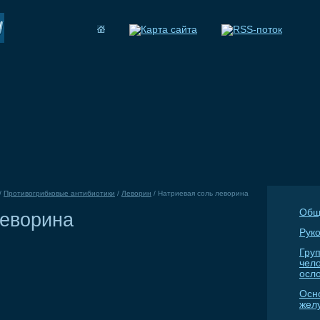
/
Противогрибковые антибиотики
/
Леворин
/
Натриевая соль леворина
Общ
леворина
Руко
Гру
чел
осл
Осн
жел