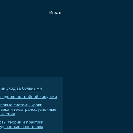
ий уход за больными
водство по гнойной хирургии
пповые системы крови
овека и гемотрансфузионные
ожнения
овы теории и практики
удочно-кишечного шва