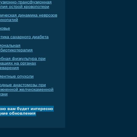
узионно-трансфузионная
апия острой кровопотери
ническая динамика неврозов
сихопатий
ровье
тика сахарного диабета
иональная
ибиотикотерапия
ебная физкультура при
рациях на органах
еварения
ментные опухоли
одные анастомозы при
ожненной желчнокаменной
езни
но вам будет интересно
ние обновления