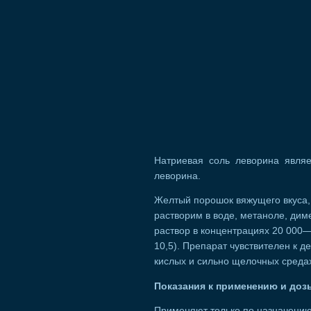
Натриевая соль леворина явля
леворина.
Желтый порошок вяжущего вкуса, 
растворим в воде, метаноле, ди
раствор в концентрациях 20 000
10,5). Препарат чувствителен к д
кислых и сильно щелочных среда
Показания к применению и доз
Применяют только по назначению