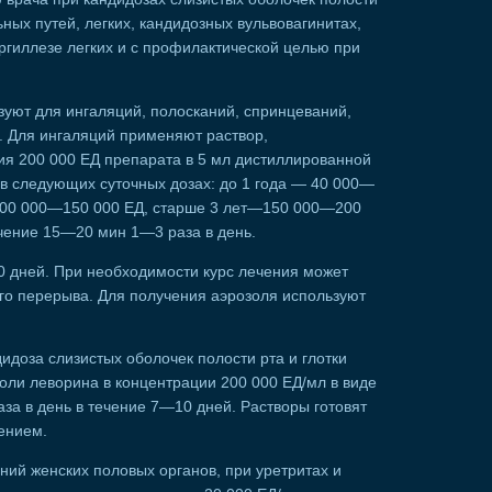
ьных путей, легких, кандидозных вульвовагинитах,
ергиллезе легких и с профилактической целью при
уют для ингаляций, полосканий, спринцеваний,
. Для ингаляций применяют раствор,
ия 200 000 ЕД препарата в 5 мл дистиллированной
в следующих суточных дозах: до 1 года — 40 000—
— 100 000—150 000 ЕД, старше 3 лет—150 000—200
чение 15—20 мин 1—3 раза в день.
0 дней. При необходимости курс лечения может
го перерыва. Для получения аэрозоля используют
идоза слизистых оболочек полости рта и глотки
оли леворина в концентрации 200 000 ЕД/мл в виде
а в день в течение 7—10 дней. Растворы готовят
ением.
ий женских половых органов, при уретритах и