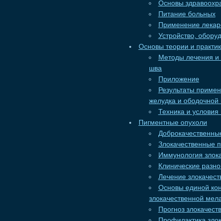
Основы здравоохр
Питание больных
Применение лекар
Устройство, обору
Основы теории и практи
Методы лечения и
шва
Приложение
Результаты примен
желудка и ободочной
Техника и условия
Пигментные опухоли
Доброкачественны
Злокачественные 
Иммунология злок
Клинические разн
Лечение злокачес
Основы единой кон
злокачественной ме
Прогноз злокачес
Профилактика зло