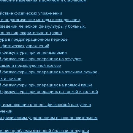
ческие изменения в пожилом и старческом
йствие физических упражнении
и педагогические методы исследования,
ведении лечебной физкультуры у больных,
ганах пищеварительного тракта
тура в предоперационном периоде
е физических упражнений
 физкультуры при аппендэктомии
 физкультуры при операциях на желудке,
кишке и поджелудочной железе
 физкультуры при операциях на желчном пузыре,
х и печени
 физкультуры при операциях на прямой кишке
 физкультуры при операциях на тонкой и толстой
 изменяющие степень физической нагрузки в
ечении
я физическим упражнениям в восстановительном
яние проблемы язвенной болезни желудка и