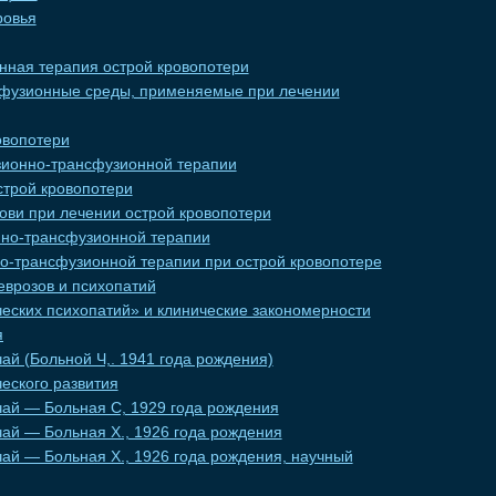
ровья
ная терапия острой кровопотери
фузионные среды, применяемые при лечении
овопотери
ионно-трансфузионной терапии
трой кровопотери
ови при лечении острой кровопотери
но-трансфузионной терапии
о-трансфузионной терапии при острой кровопотере
еврозов и психопатий
еских психопатий» и клинические закономерности
я
ай (Больной Ч,. 1941 года рождения)
еского развития
чай — Больная С, 1929 года рождения
ай — Больная X., 1926 года рождения
ай — Больная X., 1926 года рождения, научный