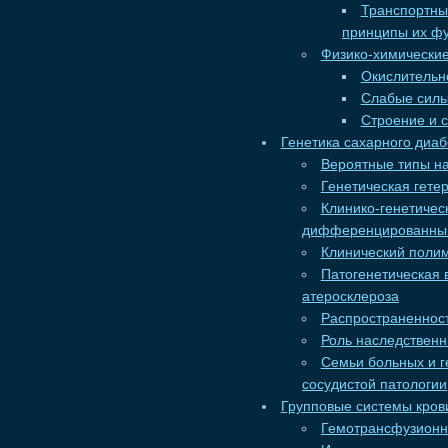
Транспортны
принципы их ф
Физико-химически
Окислительн
Слабые силы
Строение и 
Генетика сахарного диаб
Вероятные типы на
Генетическая гете
Клинико-генетичес
дифференцированный 
Клинический поли
Патогенетическая в
атеросклероза
Распространенност
Роль наследствен
Семьи больных и г
сосудистой патологии
Групповые системы кров
Гемотрансфузионн