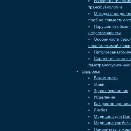
Изосерологические
трансфузиологии
Методы определени
проб на совместимос
Нарушения обменн
недостаточности
Особенности серол
несовместимой крови
Патологоанатомич
Серологические и 
гемотрансфузионных
Здоровье
Важно знать
Живи!
Здравоохранение
Исцеление
Как доктор пропис
Ликбез
Медицина для Вас
Медицина как бизн
Приоритеты в мед