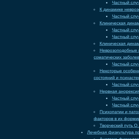
Частный слу
К динамике невроз
Частный случ
Клиническая дина
Частный случ
Частный случ
Клиническая динам
Неврозоподобные 
соматических заболев
Частный случ
Некоторые особенн
состояний и психасте
Частный случ
Нервная анорекси
Частный случ
Частный случ
Психопатии и пато
факторов в их форми
Творческий путь О.
Лечебная физкультура п