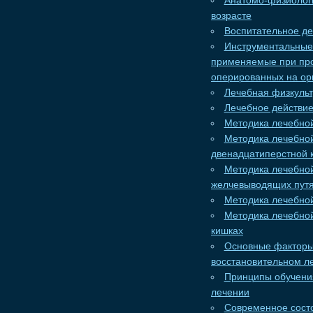
Анатомо-физиологи
возрасте
Воспитательное де
Инструментальные 
применяемые при про
оперированных на ор
Лечебная физкуль
Лечебное действи
Методика лечебной
Методика лечебной
двенадцатиперстной 
Методика лечебной
желчевыводящих путя
Методика лечебной
Методика лечебной
кишках
Основные факторы,
восстановительном л
Принципы обучени
лечении
Современное состо