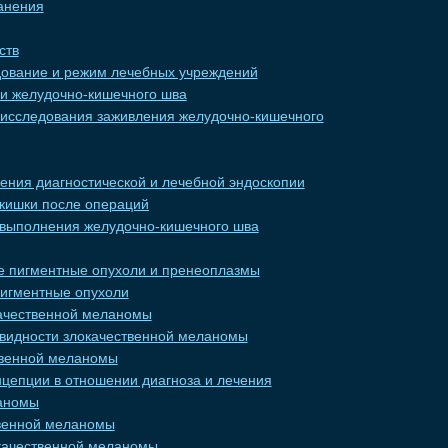
анения
ств
дование и режим лечебных учреждений
ки желудочно-кишечного шва
 исследования заживления желудочно-кишечного
ения диагностической и лечебной эндоскопии
 кишки после операций
 выполнения желудочно-кишечного шва
е пигментные опухоли и пренеоплазмы
пигментные опухоли
ачественной меланомы
овидности злокачественной меланомы
твенной меланомы
цепции в отношении диагноза и лечения
ланомы
твенной меланомы
качественной меланомы