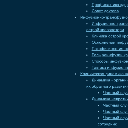
Профилактика здо
Совет доктора
Инфузионно-трансфузион
Инфузионно-транс
острой кровопотери
Клиника острой кр
Осложнения инфуз
Патофизиология ос
Роль реинфузии кр
Способы инфузион
Тактика инфузионн
Клиническая динамика н
Динамика «органич
их обратного развити
Частный случ
Динамика невротич
Частный слу
Частный случ
Частный случ
сотрудник