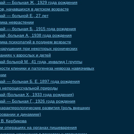
чай — Больная Ж., 1929 года рождения
ов, начавшихся в детском возрасте
ай — больной Е., 27 лет
мика неврастении
ай — больная Б., 1915 года рождения
ай, больная А., 1938 года рождения
ика психопатий в позднем возрасте
нарушения при некоторых хронических
аниях у взрослых и детей
ай больной М., 41 года, инвалид I группы
ости клиники и патогенеза невроза навязчивых
нии
ай — больная Б. Е. 1897 года рождения
я непроцессуальной природы
ай (Больная X., 1933 года рождения)
ай — Больная Г., 1926 года рождения
характерологические развития (роль внешних
ровании и динамике)
 В. Кербикова
ри операциях на органах пищеварения