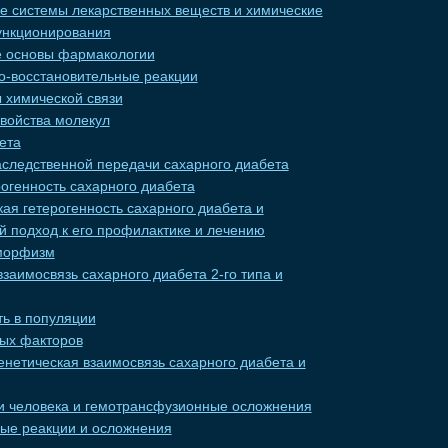
е системы лекарственных веществ и химические
ункционирования
е основы фармакологии
о-восстановительные реакции
 химической связи
свойства молекул
ета
следственной передачи сахарного диабета
рогенность сахарного диабета
кая гетерогенность сахарного диабета и
подход к его профилактике и лечению
морфизм
заимосвязь сахарного диабета 2-го типа и
ь в популяции
ных факторов
енетическая взаимосвязь сахарного диабета и
и человека и гемотрансфузионные осложнения
ые реакции и осложнения