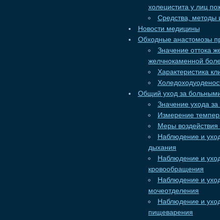
холецистита у лиц по
Средства, методы
Новости медицины
Обходные анастомозы п
Значение оттока ж
желчнокаменной бол
Характеристика кл
Холедоходуоденос
Общий уход за больным
Значение ухода за
Измерение темпер
Меры воздействия
Наблюдение и ухо
дыхания
Наблюдение и ухо
кровообращения
Наблюдение и ухо
мочеотделения
Наблюдение и ухо
пищеварения