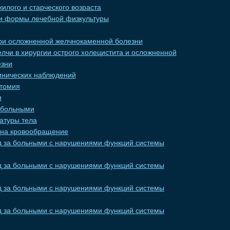
жилого и старческого возраста
 и формы лечебной физкультуры
ри осложненной желчнокаменной болезни
елчи в хирургии острого холецистита и осложненной
езни
инических наблюдений
томия
и
 больными
атуры тела
 на кровообращение
д за больными с нарушениями функций системы
д за больными с нарушениями функций системы
д за больными с нарушениями функций системы
д за больными с нарушениями функций системы