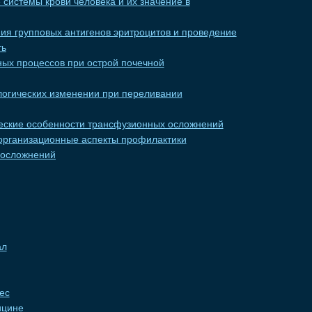
 системы крови человека и их значение в
я групповых антигенов эритроцитов и проведение
ть
ых процессов при острой почечной
огических изменении при переливании
еские особенности трансфузионных осложнений
организационные аспекты профилактики
 осложнений
ал
ес
ицине