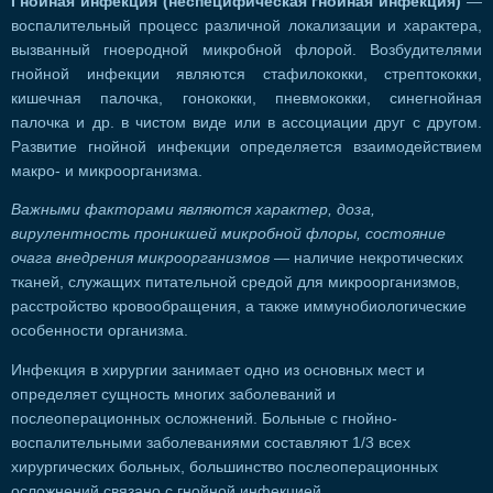
Гнойная инфекция (неспецифическая гнойная инфекция)
—
воспалительный процесс различной локализации и характера,
вызванный гноеродной микробной флорой. Возбудителями
гнойной инфекции являются стафилококки, стрептококки,
кишечная палочка, гонококки, пневмококки, синегнойная
палочка и др. в чистом виде или в ассоциации друг с другом.
Развитие гнойной инфекции определяется взаимодействием
макро- и микроорганизма.
Важными факторами являются характер, доза,
вирулентность проникшей микробной флоры, состояние
очага внедрения микроорганизмов
— наличие некротических
тканей, служащих питательной средой для микроорганизмов,
расстройство кровообращения, а также иммунобиологические
особенности организма.
Инфекция в хирургии занимает одно из основных мест и
определяет сущность многих заболеваний и
послеоперационных осложнений. Больные с гнойно-
воспалительными заболеваниями составляют 1/3 всех
хирургических больных, большинство послеоперационных
осложнений связано с гнойной инфекцией.