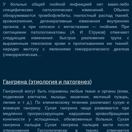
У больных общей гнойной инфекцией нет каких-либо
специфических патологических изменений. Обычно
обнаруживаются тромбофлебиты, гнилостный распад тканей,
кровоизлияния, дегенеративные изменения внутренних
органов, а при сепсисе с метастазами — гнойники. При
септицемии патологоанатомы (А. И. Струков) отмечают
следующие изменения: быстрое разложение трупа с
выраженным гемолизом крови и пропитыванием ею тканей;
нередко желтуху с явлениями геморрагического диатеза
(геморрагическая…
Гангрена (этиология и патогенез)
Гангреной могут быть поражены любые ткани и органы (кожа,
подкожная клетчатка, мышцы, кишечник, желчный пузырь,
легкие и т. д.). По клиническому течению различают сухую и
влажную гангрену. Сухая гангрена чаще развивается при
медленно прогрессирующем нарушении кровообращения
конечности у истощенных, обезвоженных больных. Сухая
гангрена пальцев Сухая гангрена пальцев кисти после
отморожения Гистологически в тканях отмечается