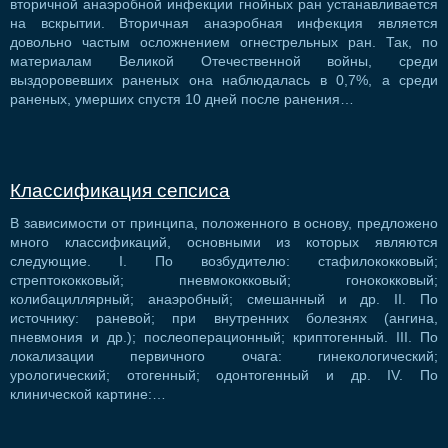
вторичной анаэробной инфекции гнойных ран устанавливается
на вскрытии. Вторичная анаэробная инфекция является
довольно частым осложнением огнестрельных ран. Так, по
материалам Великой Отечественной войны, среди
выздоровевших раненых она наблюдалась в 0,7%, а среди
раненых, умерших спустя 10 дней после ранения…
Классификация сепсиса
В зависимости от принципа, положенного в основу, предложено
много классификаций, основными из которых являются
следующие. I. По возбудителю: стафилококковый;
стрептококковый; пневмококковый; гонококковый;
колибациллярный; анаэробный; смешанный и др. II. По
источнику: раневой; при внутренних болезнях (ангина,
пневмония и др.); послеоперационный; криптогенный. III. По
локализации первичного очага: гинекологический;
урологический; отогенный; одонтогенный и др. IV. По
клинической картине:…