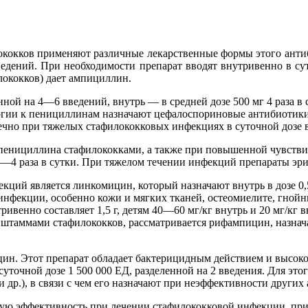
ококков применяют различные лекарственные формы этого анти
ведений. При необходимости препарат вводят внутривенно в су
лококков) дает ампициллин.
енной на 4—6 введений, внутрь — в средней дозе 500 мг 4 раза в
ргии к пенициллинам назначают цефалоспориновые антибиотики:
но при тяжелых стафилококковых инфекциях в суточной дозе в 
енициллина стафилококками, а также при повышенной чувстви
3—4 раза в сутки. При тяжелом течении инфекций препараты эр
ций является линкомицин, который назначают внутрь в дозе 0,
 инфекции, особенно кожи и мягких тканей, остеомиелите, гной
тривенно составляет 1,5 г, детям 40—60 мг/кг внутрь и 20 мг/к
аммами стафилококков, рассматривается рифампицин, назначаем
н. Этот препарат обладает бактерицидным действием и высоко
точной дозе 1 500 000 ЕД, разделенной на 2 введения. Для это
и др.), в связи с чем его назначают при неэффективности других
ую эффективность при лечении стафилококковой инфекции, прим