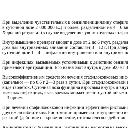
При выделении чувствительных к бензилпенициллину стафил
в суточной дозе 2 000 000 ЕД и более, разделенной на 4—6 в
Хороший результат (в случае выделения чувствительных стафи
Внутримышечно препарат вводят в дозе от 2 до 6 г/сут, раздел
доза для внутривенных вливаний составляет 3—12 г. При алле
суточной дозе 1—4 г; цефалотин внутривенно или внутримышеч
При инфекциях, вызываемых устойчивыми к действию бензилп
применяют эритромицин. Его назначают внутрь в дозе 500 мг 
Высокоэффективным средством лечения стафилококковых инфек
(капельно) — по 0,6 г 2—3 раза в сутки. При стафилококковой
виде таблеток. Суточная доза фузидина взрослым внутрь и вну
тяжелых инфекциях, вызываемых множественно-устойчивыми шт
—3 приема.
При лечении стафилококковой инфекции эффективен ристомици
другим антибиотикам. Ристомицин применяют внутривенно в су
реакций (действие на кроветворение, ототоксическое действие 
Аминогликозиды (канамицин, гентамицин), несмотря на высок