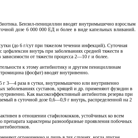
биотика. Бензил-пенициллин вводят внутримышечно взрослым
точной дозе 6 000 000 ЕД и более в виде капельных вливаний.
 сутки (до 6 г/сут при тяжелом течении инфекций). Суточная
 цефалексин внутрь при заболеваниях средней тяжести в
зависимости от тяжести процесса 2—10 г и более.
тельности к этому антибиотику и другим пенициллинам
итромицина (фосфат) вводят внутривенно.
5 г 3—4 раза в сутки, внутримышечно или внутривенно
ных заболеваниях суставов, хрящей и др. применяют фузидин в
г внутривенно. Как высокоэффективный антибиотик резерва при
ый в суточной дозе 0,6—0,9 г внутрь, распределенной на 2
активен в отношении стафилококков, устойчивых ко всем
го препарата характерны разнообразные проявления побочных
 антибиотиков.
еняют ограниченно и лишь в тех случаях, когда другие