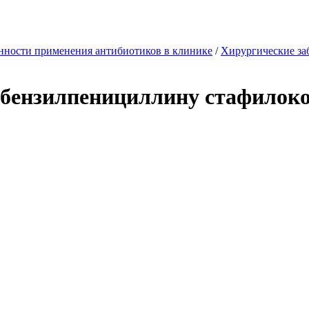
нности применения антибиотиков в клинике
/
Хирургические за
 бензилпенициллину стафилок