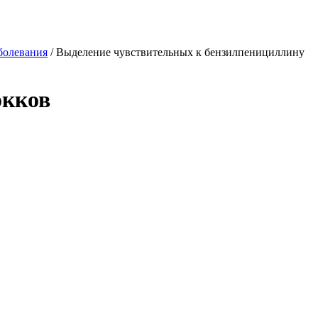
болевания
/
Выделение чувствительных к бензилпенициллину
окков