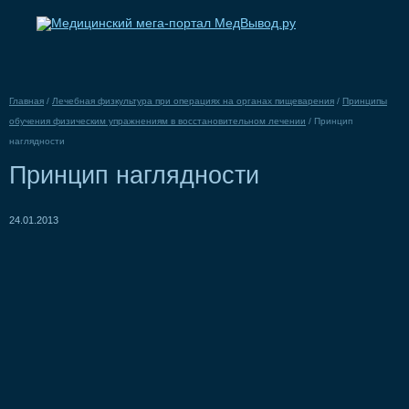
Главная
/
Лечебная физкультура при операциях на органах пищеварения
/
Принципы
обучения физическим упражнениям в восстановительном лечении
/
Принцип
наглядности
Принцип наглядности
24.01.2013