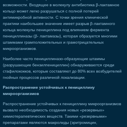
возможности. Входящее в молекулу антибиотика β-лактамное
кольцо может легко разрушаться с полной потерей
антимикробной активности. С точки зрения клинической
практики наибольшее значение имеет разрыв β-лактамного
кольца молекулы пенициллина под влиянием фермента
пенициллиназы (β- лактамазы), которая образуется многими
штаммами грамположительных и грамотрицательных
микроорганизмов.
Наиболее часто пенициллиназо-образующие штаммы
(разрушающие бензилпенициллин) обнаруживаются среди
стафилококков, которые составляют до 80% всех возбудителей
гнойных процессов различной локализации.
Распространение устойчивых к пенициллину
микроорганизмов
Распространение устойчивых к пенициллину микроорганизмов
вызвало необходимость создания новых «резервных»
химиотерапевтических веществ. Такими «резервными»
препаратами являются макролиды (эритромицин,