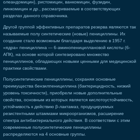
олеандомицин), ристомицин, ванкомицин, фузидин,
линкомицин и др., рассматриваемые в соответствующих
разделах данного справочника.
Другой группой эффективных препаратов резерва являются так
называемые полу синтетические (новые) пенициллины. Их
создание стало возможным благодаря выделению в 1957 г.
«ядра» пенициллина — 6-аминопенициллановой кислоты (6-
АПК), на основе которой синтезировано множество
пенициллинов, обладающих новыми ценными для медицинской
практики свойствами.
Полусинтетические пенициллины, сохраняя основные
преимущества бензилпенициллина (бактерицидность, низкий
уровень токсичности), приобрели новые дополнительные
свойства, основным из которых является кислотоустойчивость,
устойчивость к действию β-лактамаз, продуцируемых
резистентными штаммами микроорганизмов, расширение
спектра антибактериального действия. В соответствии с этим
современные полусинтетические пенициллины
распределяются на 4 основные группы.