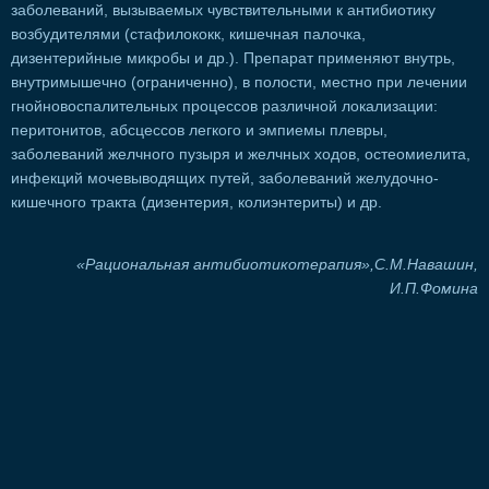
заболеваний, вызываемых чувствительными к антибиотику
возбудителями (стафилококк, кишечная палочка,
дизентерийные микробы и др.). Препарат применяют внутрь,
внутримышечно (ограниченно), в полости, местно при лечении
гнойновоспалительных процессов различной локализации:
перитонитов, абсцессов легкого и эмпиемы плевры,
заболеваний желчного пузыря и желчных ходов, остеомиелита,
инфекций мочевыводящих путей, заболеваний желудочно-
кишечного тракта (дизентерия, колиэнтериты) и др.
«Рациональная антибиотикотерапия»,С.М.Навашин,
И.П.Фомина