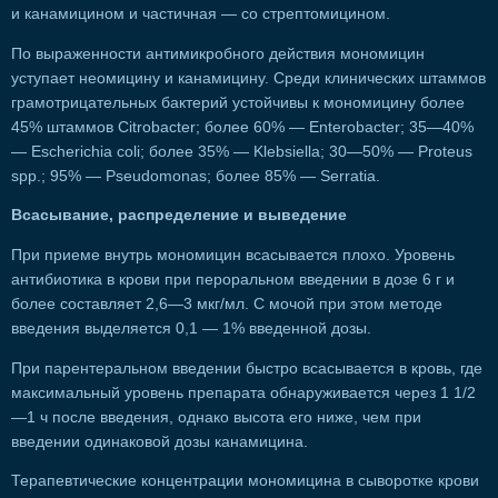
и канамицином и частичная — со стрептомицином.
По выраженности антимикробного действия мономицин
уступает неомицину и канамицину. Среди клинических штаммов
грамотрицательных бактерий устойчивы к мономицину более
45% штаммов Citrobacter; более 60% — Enterobacter; 35—40%
— Escherichia coli; более 35% — Klebsiella; 30—50% — Proteus
spp.; 95% — Pseudomonas; более 85% — Serratia.
Всасывание, распределение и выведение
При приеме внутрь мономицин всасывается плохо. Уровень
антибиотика в крови при пероральном введении в дозе 6 г и
более составляет 2,6—3 мкг/мл. С мочой при этом методе
введения выделяется 0,1 — 1% введенной дозы.
При парентеральном введении быстро всасывается в кровь, где
максимальный уровень препарата обнаруживается через 1 1/2
—1 ч после введения, однако высота его ниже, чем при
введении одинаковой дозы канамицина.
Терапевтические концентрации мономицина в сыворотке крови