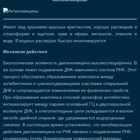
Имеет вид оранжево-красных кристаллов; хорошо растворим в
хлороформе и ацетоне, хуже в эфире, метаноле, этаноле и
воде. В водных растворах быстро инактивируется.
Механизм действия
Биологическая активность дактиномицина высокоспецифична. В
ее основе лежит подавление ДНК-зависимого синтеза РНК. Этот
процесс обусловлен образованием комплекса между
антибиотиком и гуанинсодержащими участками спиральной
ДНК и сопровождается изменениями ее физических свойств.
При образовании комплекса плоский хромофор антибиотика
интеркалирует между парами оснований ГЦ в двуспиральной
молекуле ДНК, а олигопептидные цепи укладываются в малом
желобе двойной спирали, где удерживаются водородными
связями. В настоящее время установлено, что ингибирующее
действие дактиномицина на РНК связано с подавлением РНК-
полимеразы путем блокирования поверхностей матрицы,