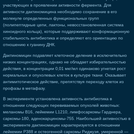
участвующих в проявлении активности фермента. Для
активности дактиномицина необходимо сохранение в его
молекуле определенных функциональных групп
(полипептидные цепи, лактоны, невосстановленная система
хиноидного кольца), которые поддерживают конформационную
стабильность антибиотика и определяют его ориентацию по
отношению к гуанину ДНК.
Дактиномицин подавляет клеточное деление в исключительно
низких концентрациях, однако не обладает избирательностью
действия, в концентрации 0,01 мкг/мл одинаково угнетая рост
нормальных и опухолевых клеток в культуре ткани. Оказывает
антимитотическое действие, препятствуя переходу клеток из
профазы в метафазу.
В эксперименте установлена активность антибиотика в
отношении следующих перевиваемых опухолей животных:
меланомы В16, лейкемии L1210, лимфосаркомы Гарднера,
саркомы-180, аденокарциномы-755. Наибольшей активностью в
эксперименте дактиномицин характеризуется в отношении
лейкемии Р388 и остеогенной саркомы Риджуэя, умеренной —