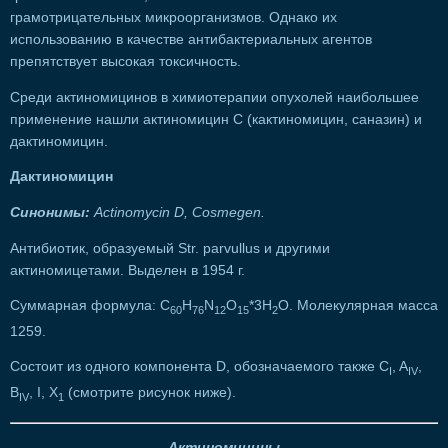
грамотрицательных микроорганизмов. Однако их
использованию в качестве антибактериальных агентов
препятствует высокая токсичность.
Среди актиномицинов в химиотерапии опухолей наибольшее
применение нашли актиномицин С (кактиномицин, саназин) и
дактиномицин.
Дактиномицин
Синонимы:
Actinomycin D, Cosmegen.
Антибиотик, образуемый Str. parvullus и другими
актиномицетами. Выделен в 1954 г.
Суммарная формула: C
H
N
О
*3H
О. Молекулярная масса
60
76
12
15
2
1259.
Состоит из одного компонента D, обозначаемого также С
, A
,
I
IV
В
, I, X
(смотрите рисунок ниже).
IV
1
Актиномицины