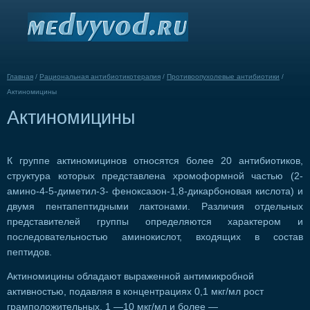
Главная
/
Рациональная антибиотикотерапия
/
Противоопухолевые антибиотики
/
Актиномицины
Актиномицины
К группе актиномицинов относятся более 20 антибиотиков,
структура которых представлена хромоформной частью (2-
амино-4-5-диметил-3- феноксазон-1,8-дикарбоновая кислота) и
двумя пентапептидными лактонами. Различия отдельных
представителей группы определяются характером и
последовательностью аминокислот, входящих в состав
пептидов.
Актиномицины обладают выраженной антимикробной
активностью, подавляя в концентрациях 0,1 мкг/мл рост
грамположительных, 1 —10 мкг/мл и более —