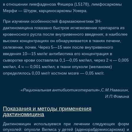
в отношении лимфаденоза Фишера (L5178), лимфосаркомы
Мерфи — Штурм, карциносаркомы Уокера.
При изучении особенностей фармакокинетики 3Н-
дактиномицина показано быстрое исчезновение препарата из
кровеносного русла после внутривенного введения; в наиболее
высоких концентрациях он обнаруживается в тканях печени,
селезенки, почек. Через 5—15 мин после внутривенного
введения 10—15 мкг/кг антибиотика его концентрация в
сыворотке крови составляла 0,1—0,05 мкг/мл, через 2 ч — 0,005
мкг/мл, 4 ч — 0,001 мкг/мл; в ткани опухоли (меланоме)
определялось 0,03 мкг/г костном мозге — 0,05 мкг/г.
«Рациональная антибиотикотерапия»,С.М.Навашин,
И.П.Фомина
Показания и методы применения
дактиномицина
Дактиномицин используемся при лечении следующих форм
опухолей: опухоли Вилмса у детей (аденорабдомиосаркома) и