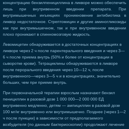
концентрацию бензилпенициллина в ликворе можно обеспечить
лишь при внутривенном введении препарата. При
внутримышечных инъекциях проникновение антибиотика в
ликвор недостаточное. Стрептомицин и другие аминогликозиды
как при внутримышечном, так и при внутривенном введении
плохо проникают в спинномозговую жидкость.
Левомицетин обнаруживается в достаточных концентрациях в
ликворе через 2 ч после парентерального введения и через 3—
6 ч после приема внутрь (50% и более от концентрации в
сыворотке крови). Тетрациклины обнаруживаются в ликворе
после перорального введения через 10—12 ч, после
внутривенного—через 3—5 ч и в концентрациях, значительно
больших, чем при приеме внутрь.
При первоначальной терапии взрослым назначают бензил
пенициллин в разовой дозе 1 000 000—2 000 000 ЕД
внутривенно медленно, детям — ампициллин в разовой дозе
100 мг/кг внутривенно или внутримышечно. Позднее (через 1—2
ч после пункции) в зависимости от предполагаемого
возбудителя (по данным бактериоскопии) продолжают лечение