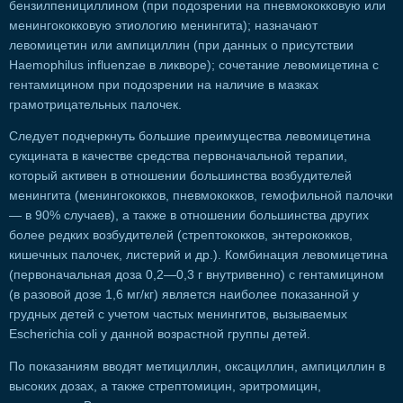
бензилпенициллином (при подозрении на пневмококковую или
менингококковую этиологию менингита); назначают
левомицетин или ампициллин (при данных о присутствии
Haemophilus influenzae в ликворе); сочетание левомицетина с
гентамицином при подозрении на наличие в мазках
грамотрицательных палочек.
Следует подчеркнуть большие преимущества левомицетина
сукцината в качестве средства первоначальной терапии,
который активен в отношении большинства возбудителей
менингита (менингококков, пневмококков, гемофильной палочки
— в 90% случаев), а также в отношении большинства других
более редких возбудителей (стрептококков, энтерококков,
кишечных палочек, листерий и др.). Комбинация левомицетина
(первоначальная доза 0,2—0,3 г внутривенно) с гентамицином
(в разовой дозе 1,6 мг/кг) является наиболее показанной у
грудных детей с учетом частых менингитов, вызываемых
Escherichia coli у данной возрастной группы детей.
По показаниям вводят метициллин, оксациллин, ампициллин в
высоких дозах, а также стрептомицин, эритромицин,