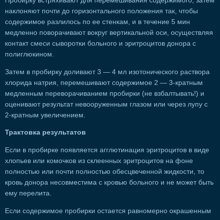
Пробирку встряхивают для перемешивания содержимого, затем
наклоняют почти до горизонтального положения так, чтобы
содержимое разлилось по ее стенкам, и в течение 5 мин
медленно поворачивают вокруг вертикальной оси, осуществляя
контакт смеси сыворотки больного и эритроцитов донора с
полиглюкином.
Затем в пробирку доливают 3 — 4 мл изотонического раствора
хлорида натрия, перемешивают содержимое 2 — 3-кратным
медленным переворачиванием пробирки (не взбалтывать!) и
оценивают результат невооруженным глазом или через лупу с
2-кратным увеличением.
Трактовка результатов
Если в пробирке появляется агглютинация эритроцитов в виде
хлопьев или комочков из склеенных эритроцитов на фоне
полностью или почти полностью обесцвеченной жидкости, то
кровь донора несовместима с кровью больного и не может быть
ему перелита.
Если содержимое пробирки остается равномерно окрашенным