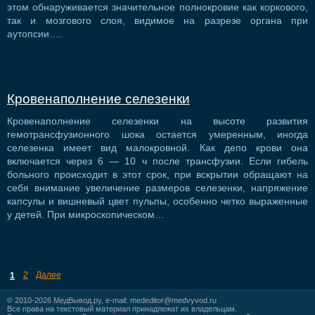
этом обнаруживается значительное полнокровие как коркового,
так и мозгового слоя, видимое на разрезе органа при
аутопсии….
Кровенаполнение селезенки
Кровенаполнение селезенки на высоте развития
гемотрансфузионного шока остается умеренным, иногда
селезенка имеет вид малокровной. Как депо крови она
включается через 6 — 10 ч после трансфузии. Если гибель
больного происходит в этот срок, при вскрытии обращают на
себя внимание увеличение размеров селезенки, напряжение
капсулы и вишневый цвет пульпы, особенно четко выраженные
у детей. При микроскопическом…
2
Далее
1
© 2010-2026
МедВывод.ру
, e-mail:
mededitor@medvyvod.ru
Все права на текстовый материал принадлежат их владельцам.