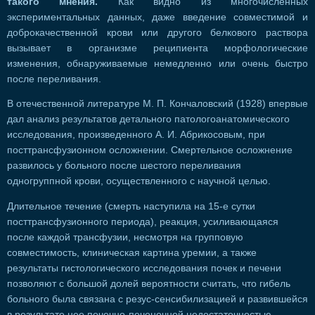
такого мнения.
Как видно из многочисленных
экспериментальных данных, даже введение совместимой и
доброкачественной крови или другого белкового раствора
вызывает в организме реципиента морфологические
изменения, обнаруживаемые немедленно или очень быстро
после переливания.
В отечественной литературе М. П. Кончаловский (1928) впервые
дал анализ результатов детального патологоанатомического
исследования, произведенного А. И. Абрикосовым, при
посттрансфузионном осложнении. Смертельное осложнение
развилось у больного после шестого переливания
одногруппной крови, осуществленного с научной целью.
Длительное течение (смерть наступила на 15-е сутки
посттрансфузионного периода), реакция, усиливающаяся
после каждой трансфузии, несмотря на групповую
совместимость, клиническая картина уремии, а также
результаты гистологического исследования почек и печени
позволяют с большой долей вероятности считать, что гибель
больного была связана с резус-сенсибилизацией и развившейся
в результате нее почечно-печеночной недостаточностью.