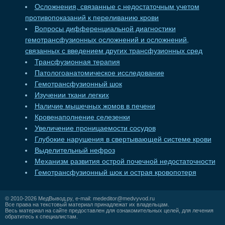
Осложнения, связанные с недостаточным учетом
противопоказаний к переливанию крови
Вопросы дифференциальной диагностики
гемотрансфузионных осложнений и осложнений,
связанных с введением других трансфузионных сред
Трансфузионная терапия
Патологоанатомическое исследование
Гемотрансфузионный шок
Изучении ткани легких
Наличие мышечных жомов в печени
Кровенаполнение селезенки
Увеличение проницаемости сосудов
Глубокие нарушения в свертывающей системе крови
Выделительный нефроз
Механизм развития острой почечной недостаточности
Гемотрансфузионный шок и острая кровопотеря
© 2010-2026
МедВывод.ру
, e-mail:
mededitor@medvyvod.ru
Все права на текстовый материал принадлежат их владельцам.
Весь материал на сайте предоставлен для ознакомительных целей, для лечения
обратитесь к специалистам.