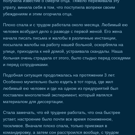
получила известие о смерти отца. Тяжело переживала эту
утрату, винила себя в том, что поступила вопреки своим
убеждениям и этим огорчила отца.
Плохо спала и с трудом работала около месяца. Любимый ею
человек возбудил дело о разводе с первой женой. Его жена
начала писать письма и жалобы в различные инстанции,
посылала жалобы на работу нашей больной, оскорбляла на
улице, приходила к ней домой, устраивала скандалы. Наша
больная очень страдала от этого, было стыдно перед соседями
и перед сотрудниками.
Подобная ситуация продолжалась на протяжении 3 лет.
Особенно мучительно было ездить в тот город, где жил
любимый ею человек и где на одном из предприятий был
поставлен многолетний эксперимент, который являлся
материалом для диссертации.
Стала замечать, что ей труднее работать, что она быстрее
устает, настроение было почти все время пониженное,
тоскливое. Вначале плохо спала, только приезжая в
командировку, а затем сон расстроился вообще, с трудом