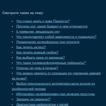
Смотрите также на тему:
Что нужно знать о раке Панкоста?
Протезы ног: какие бывают и чем отличаются
5 привычек, мешающих сну
Что представляет собой зависимость к трамадолу?
Применение интерферона при гепатите
Как лечить ихтиоз?
Как лечить кожный грибок?
Как выбрать крем от варикоза?
Что такое полиморфноядерные лейкоциты?
Опасны ли узлы в печени?
Что можно ожидать от операции по удалению камней
из почек?
Выбор персонального антидепрессанта исходя из
особенностей генома
Ибупрофен неэффективен при лечении простуды
Заразен ли ларингит?
Диагностика нефропатии у детей