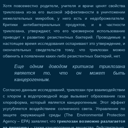
Хотя повсеместно родители, учителя и врачи ценят свойства
триклозана из-за его высокой эффективности в уничтожении
нежелательных микробов, у него есть и недоброжелатели.
Критики антибактериальных продуктов, и в частности
триклозана, утверждают, что его чрезмерное использование
приводит к развитию резистентных бактерий. Проводимые в
настоящее время исследования оспаривают это утверждение, и
окончательных свидетельств тому, что триклозан можно
обвинить в появлении каких-либо резистентных бактерий, нет.
Еще одним доводом критиков триклозана
является то, что он может быть
канцерогенным.
Согласно данным исследований, триклозан при взаимодействии
с хлором в водопроводной воде вызывает образование газа
хлороформа, который является канцерогенным. Этот эффект
усугубляется воздействием солнечного света. Управление по
защите окружающей среды (The Environmental Protection
Agency – EPA) заявляет, что
триклозан возможно разлагается
на диоксины
– также канцерогенные вещества. Действительно,