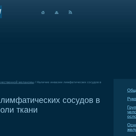
ачественной меланомы
/
Наличие инвазии лимфатических сосудов в
Общ
 лимфатических сосудов в
Руко
оли ткани
Гру
чел
осл
Осн
жел