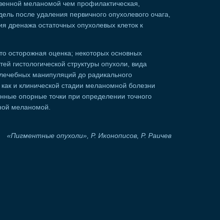
венной меланомой чем профилактическая,
ель после удаления первичного опухолевого очага,
ия дренажа остаточных опухолевых клеток к
что осторожная оценка; некоторых основных
тей гистологической структуры опухоли, вида
 лечебных манипуляций до радикального
 как и клинической стадии меланомной болезни
енные опорные точки при определении точного
нной меланомой.
«Пигментные опухоли», Р. Иконописов, Р. Раичев