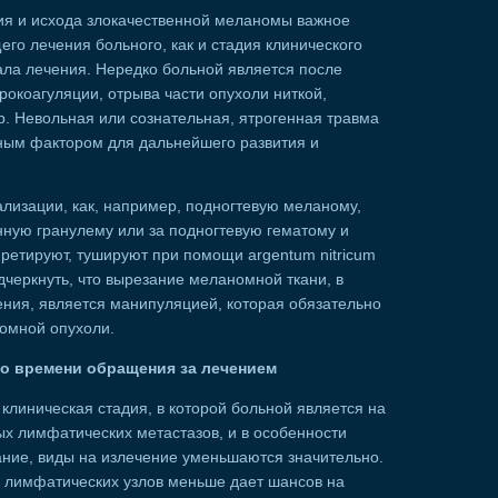
тия и исхода злокачественной меланомы важное
го лечения больного, как и стадия клинического
ала лечения. Нередко больной является после
окоагуляции, отрыва части опухоли ниткой,
р. Невольная или сознательная, ятрогенная травма
ным фактором для дальнейшего развития и
лизации, как, например, подногтевую меланому,
нную гранулему или за подногтевую гематому и
юретируют, тушируют при помощи argentum nitricum
черкнуть, что вырезание меланомной ткани, в
ения, является манипуляцией, которая обязательно
омной опухоли.
ко времени обращения за лечением
клиническая стадия, в которой больной является на
х лимфатических метастазов, и в особенности
ание, виды на излечение уменьшаются значительно.
 лимфатических узлов меньше дает шансов на