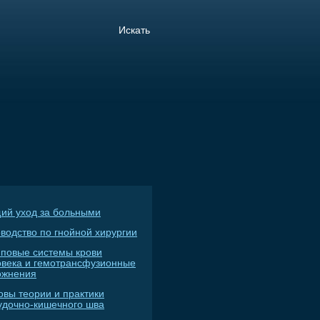
ий уход за больными
водство по гнойной хирургии
пповые системы крови
овека и гемотрансфузионные
ожнения
овы теории и практики
удочно-кишечного шва