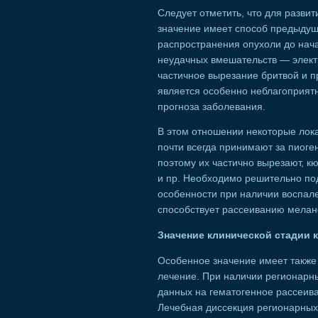
Следует отметить, что для разви
значение имеет способ предыдуще
распространения опухоли до нач
неудачных вмешательств — электр
частичное вырезание бритвой и п
является особенно неблагоприят
прогноза заболевания.
В этом отношении некоторые лока
почти всегда принимают за пиоге
поэтому их частично вырезают, к
и пр. Необходимо решительно под
особенности при наличии воспал
способствует рассеиванию мелан
Значение клинической стадии 
Особенное значение имеет также 
лечение. При наличии регионарны
данных на гематогенное рассеив
Лечебная диссекция регионарных