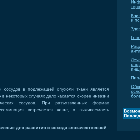
Инф
тер
Кли
и п
Здо
Гене
Рац
ант
Леч
опе
пищ
Пиг
Обх
х сосудов в подлежащей опухоли ткани является
осл
о в некоторых случаях дело касается скорее инвазии
бол
ческих сосудов. При разъязвленных формах
ссеминация встречается чаще, а выживаемость
Возмож
Послед
чение для развития и исхода злокачественной