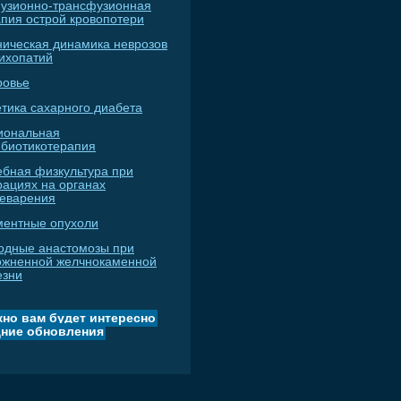
узионно-трансфузионная
апия острой кровопотери
ническая динамика неврозов
сихопатий
ровье
тика сахарного диабета
иональная
ибиотикотерапия
ебная физкультура при
рациях на органах
еварения
ментные опухоли
одные анастомозы при
ожненной желчнокаменной
езни
но вам будет интересно
ние обновления