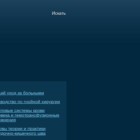
ий уход за больными
водство по гнойной хирургии
пповые системы крови
овека и гемотрансфузионные
ожнения
овы теории и практики
удочно-кишечного шва