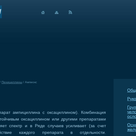
/
Пенициллины
/
Ампиокс
Общ
Руко
Гру
чел
парат ампициллина с оксациллином). Комбинация
осл
тойчивым оксациллином или другими препаратами
Осн
яет спектр и в Ряде случаев усиливает (за счет
жел
йствие каждого препарата в отдельности.