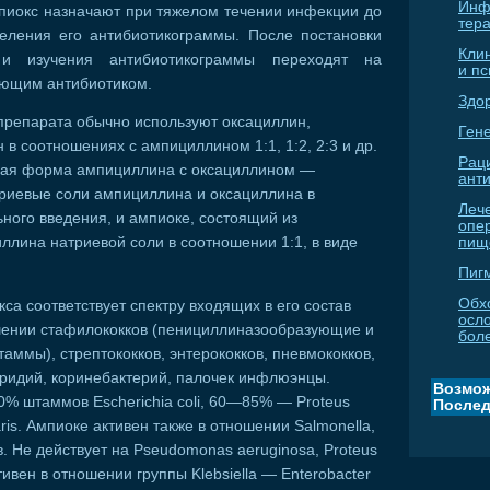
Инф
пиокс назначают при тяжелом течении инфекции до
тер
еления его антибиотикограммы. После постановки
Кли
а и изучения антибиотикограммы переходят на
и п
ующим антибиотиком.
Здо
препарата обычно используют оксациллин,
Гене
в соотношениях с ампициллином 1:1, 1:2, 2:3 и др.
Рац
ная форма ампициллина с оксациллином —
ант
риевые соли ампициллина и оксациллина в
Леч
ного введения, и ампиоке, состоящий из
опе
пищ
ллина натриевой соли в соотношении 1:1, в виде
Пиг
Обх
са соответствует спектру входящих в его состав
осл
ошении стафилококков (пенициллиназообразующие и
бол
ммы), стрептококков, энтерококков, пневмококков,
стридий, коринебактерий, палочек инфлюэнцы.
Возмож
% штаммов Escherichia coli, 60—85% — Proteus
Послед
aris. Ампиоке активен также в отношении Salmonella,
в. Не действует на Pseudomonas aeruginosa, Proteus
ктивен в отношении группы Klebsiella — Enterobacter