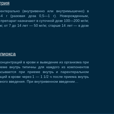
трия
ентерально (внутривенно или внутримышечно) в
4 г (разовая доза 0,5—1 г). Новорожденным,
препарат назначают в суточной дозе 100—200 мг/кг,
г, от 7 до 14 лет — 50 мг/кг, старше 14 лет — в дозе
мпиокса
онцентраций в крови и выведение из организма при
еме внутрь типичны для каждого из компонентов
асывается при приеме внутрь и парентеральном
аций в крови через 1 — 1 1/2 ч после приема внутрь
ного введения. При внутривенном введении…