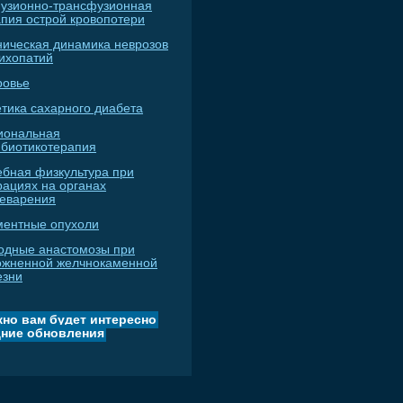
узионно-трансфузионная
апия острой кровопотери
ническая динамика неврозов
сихопатий
ровье
тика сахарного диабета
иональная
ибиотикотерапия
ебная физкультура при
рациях на органах
еварения
ментные опухоли
одные анастомозы при
ожненной желчнокаменной
езни
но вам будет интересно
ние обновления