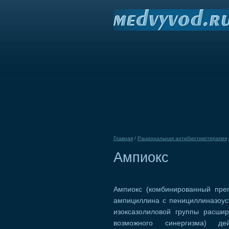
Главная
/
Рациональная антибиотикотерапия
Ампиокс
Ампиокс (комбинированный пре
ампициллина с пенициллиназоус
изоксазолиловой группы расшир
возможного синергизма) де