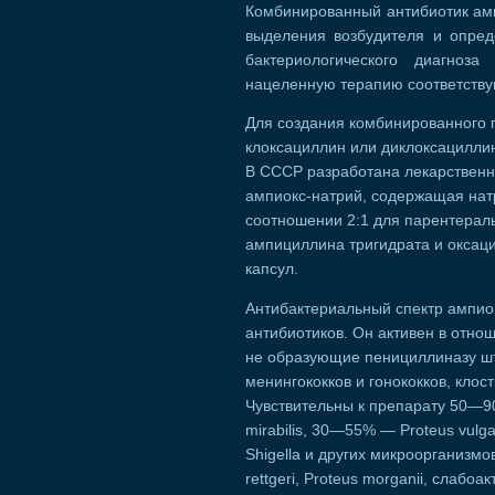
Комбинированный антибиотик ам
выделения возбудителя и опред
бактериологического диагноз
нацеленную терапию соответств
Для создания комбинированного 
клоксациллин или диклоксациллин 
В СССР разработана лекарствен
ампиокс-натрий, содержащая нат
соотношении 2:1 для парентераль
ампициллина тригидрата и оксаци
капсул.
Антибактериальный спектр ампиок
антибиотиков. Он активен в отн
не образующие пенициллиназу шта
менингококков и гонококков, кло
Чувствительны к препарату 50—90
mirabilis, 30—55% — Proteus vulg
Shigella и других микроорганизмо
rettgeri, Proteus morganii, слабоа