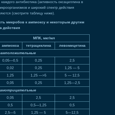
 каждого антибиотика (активность оксациллина в
кроорганизмов и широкий спектр действия
яются (смотрите таблицу ниже).
ть микробов к ампиоксу и некоторым другим
а действия
МПК, мкг/мл
ампиокса
тетрациклина
левомицетина
рамположительные
0,05—0,5
0,25
2,5
0,02
0,25
1,25 — 5
1,25
1,25 —>5
5 — 12,5
0,05
0,25
1,25—2,5
рамотрицателъные
0,05
2,5
2,5
0,5
0,5—1,25
0,5
2,5—5
1,25 — 5
5—12,5