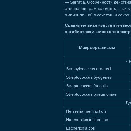
— Serratia. Особенности действия
отношении грамположительных ми
ампициллина) в сочетании сохран
Сравнительная чувствительнос
антибиотикам широкого спектр
Микроорганизмы
Г
Staphylococcus aureus1
Streptococcus pyogenes
Streptococcus faecalis
Streptococcus pneumoniae
Г
Neisseria meningitidis
Haemohilus influenzae
Escherichia coli