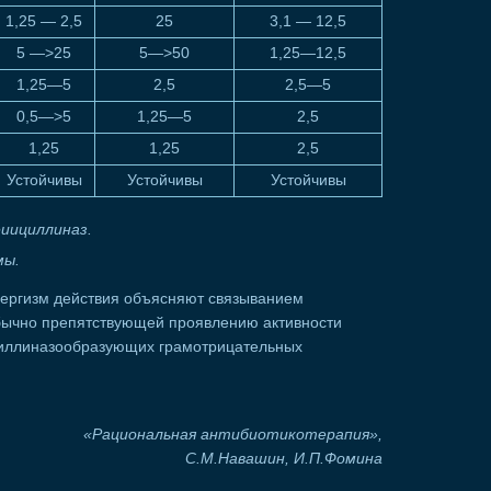
1,25 — 2,5
25
3,1 — 12,5
5 —>25
5—>50
1,25—12,5
1,25—5
2,5
2,5—5
0,5—>5
1,25—5
2,5
1,25
1,25
2,5
Устойчивы
Устойчивы
Устойчивы
иициллиназ.
мы.
ергизм действия объясняют связыванием
бычно препятствующей проявлению активности
иллиназообразующих грамотрицательных
«Рациональная антибиотикотерапия»,
С.М.Навашин, И.П.Фомина