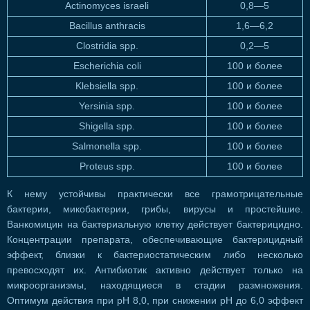
Actinomyces israeli
0,8—5
Bacillus anthracis
1,6—6,2
Clostridia spp.
0,2—5
Escherichia coli
100 и более
Klebsiella spp.
100 и более
Yersinia spp.
100 и более
Shigella spp.
100 и более
Salmonella spp.
100 и более
Proteus spp.
100 и более
К нему устойчивы практически все грамотрицательные
бактерии, микобактерии, грибы, вирусы и простейшие.
Ванкомицин на бактериальную клетку действует бактерицидно.
Концентрации препарата, обеспечивающие бактерицидный
эффект, близки к бактериостатическим либо несколько
превосходят их. Антибиотик активно действует только на
микроорганизмы, находящиеся в стадии размножения.
Оптимум действия при рН 8,0, при снижении рН до 6,0 эффект