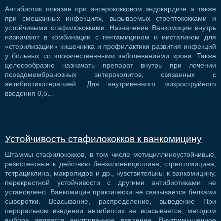
Антибиотик показан при энтерококковом эндокардите а также
при смешанных инфекциях, вызываемых стрептококками и
устойчивыми стафилококками. Назначение Ванкомицин внутрь
назначают в комбинации с гентамицином и нистатином для
«стерилизации» кишечника и профилактики развития инфекций
у больных со злокачественными заболеваниями крови. Также
целесообразно назначать препарат внутрь при лечении
псевдомембранозных энтероколитов, связанных с
антибиотикотерапией. Для внутривенного микроструйного
введения 0,5…
Устойчивость стафилококков к ванкомицину
Штаммы стафилококков, в том числе метициллиноустойчивые,
резистентные к действию бензилпенициллина, стрептомицина,
тетрациклина, макролидов и др., чувствительны к ванкомицину,
перекрестной устойчивости с другими антибиотиками не
установлено. Ванкомицин практически не связывается белками
сыворотки. Всасывание, распределение, выведение При
пероральном введении антибиотик не всасывается; методом
выбора является внутривенное введение. Внутримышечное