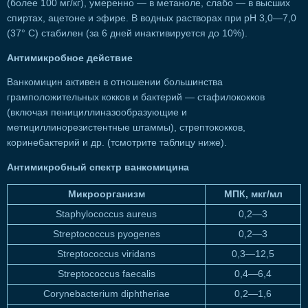
(более 100 мг/кг), умеренно — в метаноле, слабо — в высших
спиртах, ацетоне и эфире. В водных растворах при рН 3,0—7,0
(37° С) стабилен (за 6 дней инактивируется до 10%).
Антимикробное действие
Ванкомицин активен в отношении большинства
грамположительных кокков и бактерий — стафилококков
(включая пенициллиназообразующие и
метициллинорезистентные штаммы), стрептококков,
коринебактерий и др. (тсмотрите таблицу ниже).
Антимикробный спектр ванкомицина
Микроорганизм
МПК, мкг/мл
Staphylococcus aureus
0,2—3
Streptococcus pyogenes
0,2—3
Streptococcus viridans
0,3—12,5
Streptococcus faecalis
0,4—6,4
Corynebacterium diphtheriae
0,2—1,6