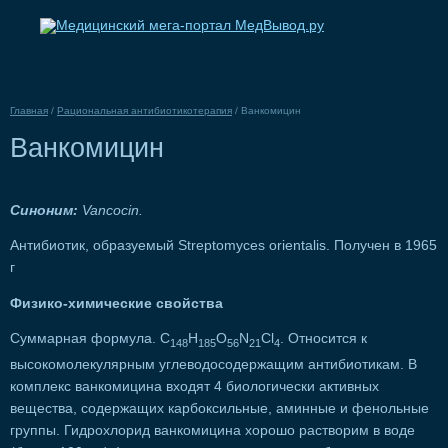
Главная
/
Рациональная антибиотикотерапия
/
Ванкомицин
Ванкомицин
Синоним:
Vancocin.
Антибиотик, образуемый Streptomyces orientalis. Получен в 1965
г
Физико-химические свойства
Суммарная формула. C
H
О
N
Cl
. Относится к
148
185
56
21
4
высокомолекулярным углеводосодержащим антибиотикам. В
комплекс ванкомицина входят 4 биологически активных
вещества, содержащих карбоксильные, аминные и фенольные
группы. Гидрохлорид ванкомицина хорошо растворим в воде