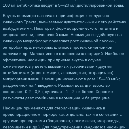
100 мг антибиотика вводят в 5—20 мл дистиллированной воды.
Внутрь неомицин назначают при инфекциях желудочно-
кишечного Тракта, вызываемых чувствительными к его действию
возбудителями, Некоторых формах хронического гепатита и
цирроза печени, печеночной коме. Неомицин воздействует на
кишечную микрофлору: подавляет рост кишечной палочки,
энтеробактера, некоторых штаммов протея, синегнойной
палочки и др. Малоактивен в отношении клостридий. Наиболее
эффективен неомицин при приеме внутрь в случае
колиэнтеритов у детей, вызванных устойчивыми к другим
антибиотикам (стрептомицин, левомицетин, тетрациклин)
микроорганизмами. Неомицин назначают в дозе 15—30 мг/кг,
разделенной на 4 введения. Разовая доза для взрослых
составляет 0,2—0,5 г, суточная—1—2 г и более. Хорошие
результаты дает комбинация неомицина и бацитрацина.
Неомицин применяют для стерилизации кишечника в
предоперационном периоде как отдельно, так и в сочетании с
другими препаратами (бацитрацин, полимиксин, макролиды,
левомицетин и др.). Для предупреждения кандидозов неомицин