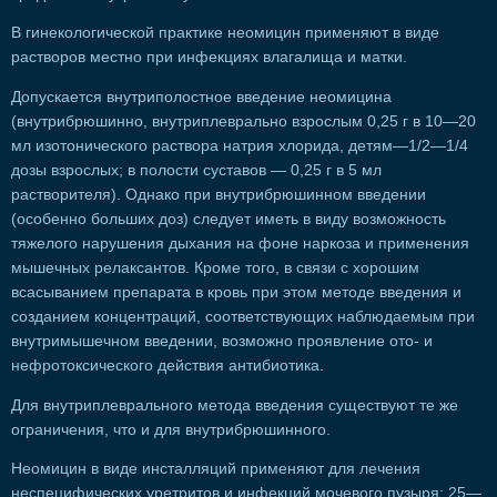
В гинекологической практике неомицин применяют в виде
растворов местно при инфекциях влагалища и матки.
Допускается внутриполостное введение неомицина
(внутрибрюшинно, внутриплеврально взрослым 0,25 г в 10—20
мл изотонического раствора натрия хлорида, детям—1/2—1/4
дозы взрослых; в полости суставов — 0,25 г в 5 мл
растворителя). Однако при внутрибрюшинном введении
(особенно больших доз) следует иметь в виду возможность
тяжелого нарушения дыхания на фоне наркоза и применения
мышечных релаксантов. Кроме того, в связи с хорошим
всасыванием препарата в кровь при этом методе введения и
созданием концентраций, соответствующих наблюдаемым при
внутримышечном введении, возможно проявление ото- и
нефротоксического действия антибиотика.
Для внутриплеврального метода введения существуют те же
ограничения, что и для внутрибрюшинного.
Неомицин в виде инсталляций применяют для лечения
неспецифических уретритов и инфекций мочевого пузыря; 25—