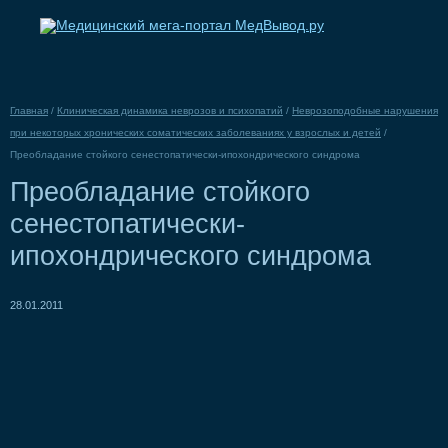
Главная
/
Клиническая динамика неврозов и психопатий
/
Неврозоподобные нарушения
при некоторых хронических соматических заболеваниях у взрослых и детей
/
Преобладание стойкого сенестопатически-ипохондрического синдрома
Преобладание стойкого
сенестопатически-
ипохондрического синдрома
28.01.2011