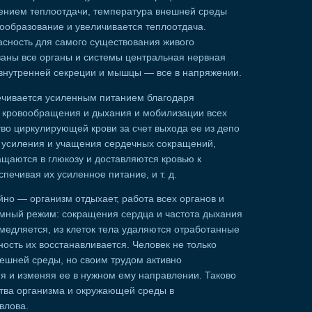
ением теплоотдачи, температура внешней среды
образование и увеличивается теплоотдача.
асность для самого существования живого
ваны все органы и системы центральная нервная
 внутренней секреции и мышцы — все в напряжении.
ечивается усиленным питанием благодаря
в кровообращения и дыхания и мобилизации всех
тво циркулирующей крови за счет выхода ее из депо
те усиления и учащения сердечных сокращений,
ащаются в глюкозу и доставляются кровью к
ечивая их усиленное питание, и т. д.
йно — организм отдыхает, работа всех органов и
омный режим: сокращения сердца и частота дыхания
амедляется, из клеток тела удаляются отработанные
ость их восстанавливается. Человек не только
ешней среды, но своим трудом активно
яя и изменяя ее в нужном ему направлении. Таково
тва организма и окружающей среды в
влова.