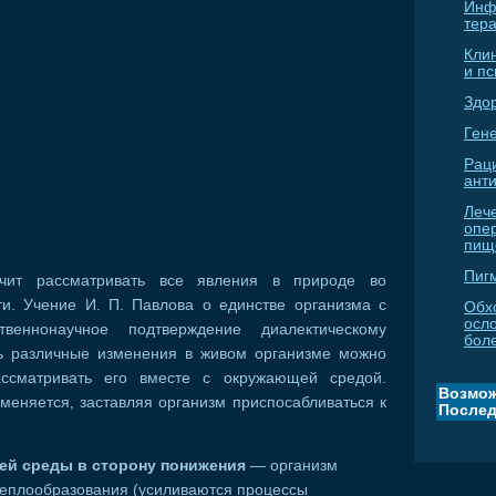
Инф
тер
Кли
и п
Здо
Гене
Рац
ант
Леч
опе
пищ
Пиг
учит рассматривать все явления в природе во
ти. Учение И. П. Павлова о единстве организма с
Обх
осл
веннонаучное подтверждение диалектическому
бол
ь различные изменения в живом организме можно
ассматривать его вместе с окружающей средой.
Возмож
еняется, заставляя организм приспосабливаться к
Послед
ей среды в сторону понижения
— организм
теплообразования (усиливаются процессы