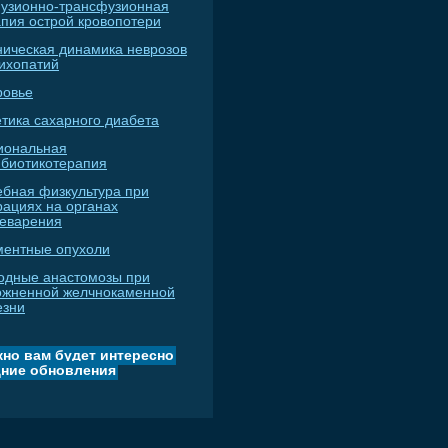
узионно-трансфузионная
апия острой кровопотери
ническая динамика неврозов
сихопатий
ровье
тика сахарного диабета
иональная
ибиотикотерапия
ебная физкультура при
рациях на органах
еварения
ментные опухоли
одные анастомозы при
ожненной желчнокаменной
езни
но вам будет интересно
ние обновления