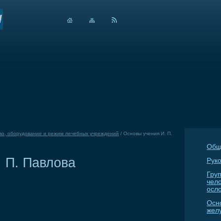
во, оборудование и режим лечебных учреждений
/
Основы учения И. П.
Общ
 П. Павлова
Руко
Гру
чел
осл
Осн
жел