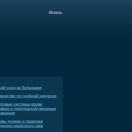
ий уход за больными
водство по гнойной хирургии
пповые системы крови
овека и гемотрансфузионные
ожнения
овы теории и практики
удочно-кишечного шва