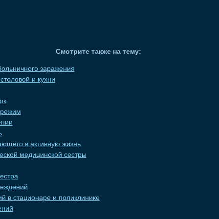
Смотрите также на тему:
больничного заражения
столовой и кухни
ок
 режим
ении
ь
ющего в активную жизнь
еской медицинской сестры
естра
реждений
 в стационаре и поликлинике
ений