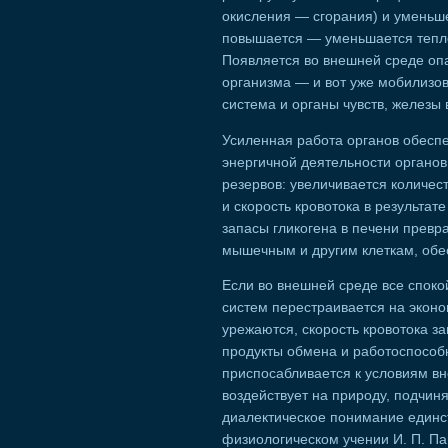
окисления — сгорания) и уменьш
повышается — уменьшается тепло
Появляется во внешней среде оп
организма — и вот уже мобилизо
система и органы чувств, железы
Усиленная работа органов обесп
энергичной деятельности органо
резервов: увеличивается количес
и скорость кровотока в результа
запасы гликогена в печени превр
мышечным и другим клеткам, обесп
Если во внешней среде все споко
систем перестраивается на экон
урежаются, скорость кровотока з
продукты обмена и работоспособн
приспосабливается к условиям вн
воздействует на природу, подчин
диалектическое понимание единс
физиологическом учении И. П. Па