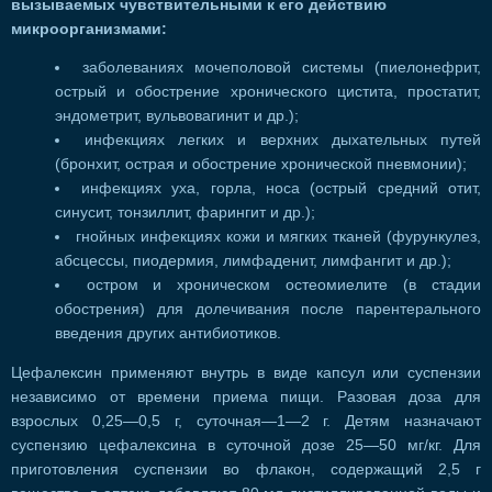
вызываемых чувствительными к его действию
микроорганизмами:
заболеваниях мочеполовой системы (пиелонефрит,
острый и обострение хронического цистита, простатит,
эндометрит, вульвовагинит и др.);
инфекциях легких и верхних дыхательных путей
(бронхит, острая и обострение хронической пневмонии);
инфекциях уха, горла, носа (острый средний отит,
синусит, тонзиллит, фарингит и др.);
гнойных инфекциях кожи и мягких тканей (фурункулез,
абсцессы, пиодермия, лимфаденит, лимфангит и др.);
остром и хроническом остеомиелите (в стадии
обострения) для долечивания после парентерального
введения других антибиотиков.
Цефалексин применяют внутрь в виде капсул или суспензии
независимо от времени приема пищи. Разовая доза для
взрослых 0,25—0,5 г, суточная—1—2 г. Детям назначают
суспензию цефалексина в суточной дозе 25—50 мг/кг. Для
приготовления суспензии во флакон, содержащий 2,5 г