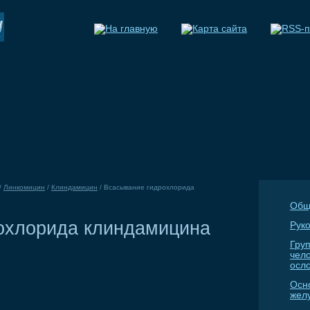
/
Линкомицин
/
Клиндамицин
/
Всасывание гидрохлорида
Общ
охлорида клиндамицина
Руко
Гру
чел
осл
Осн
жел