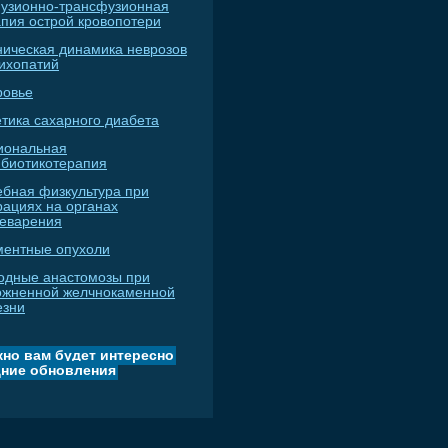
узионно-трансфузионная
апия острой кровопотери
ническая динамика неврозов
сихопатий
ровье
тика сахарного диабета
иональная
ибиотикотерапия
ебная физкультура при
рациях на органах
еварения
ментные опухоли
одные анастомозы при
ожненной желчнокаменной
езни
но вам будет интересно
ние обновления