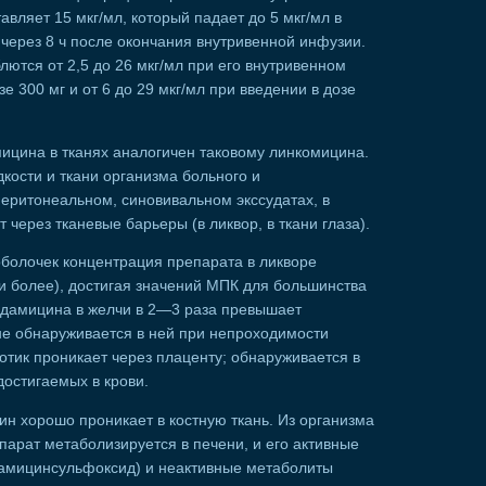
авляет 15 мкг/мл, который падает до 5 мкг/мл в
 через 8 ч после окончания внутривенной инфузии.
лются от 2,5 до 26 мкг/мл при его внутривенном
е 300 мг и от 6 до 29 мкг/мл при введении в дозе
ицина в тканях аналогичен таковому линкомицина.
кости и ткани организма больного и
еритонеальном, синовивальном экссудатах, в
 через тканевые барьеры (в ликвор, в ткани глаза).
болочек концентрация препарата в ликворе
 и более), достигая значений МПК для большинства
ндамицина в желчи в 2—3 раза превышает
не обнаруживается в ней при непроходимости
отик проникает через плаценту; обнаруживается в
достигаемых в крови.
н хорошо проникает в костную ткань. Из организма
парат метаболизируется в печени, и его активные
амицинсульфоксид) и неактивные метаболиты