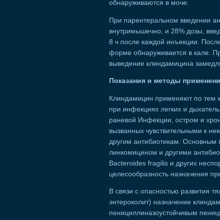
обнаруживаются в моче.
При парентеральном введении ан
внутримышечно, и 28% дозы, введ
8 ч после каждой инъекции. Посл
форме обнаруживается в кале. П
выведение клиндамицина замедля
Показания и методы применен
Клиндамицин применяют по тем ж
при инфекциях легких и дыхатель
раневой Инфекции, остром и хрон
вызванных чувствительными к нем
другим антибиотикам. Основным
линкомицином и другими антибиот
Bacteroides fragilis и других не
целесообразность назначения пр
В связи с опасностью развития 
энтероколит) назначение клинда
пенициллиназоустойчивым пениц