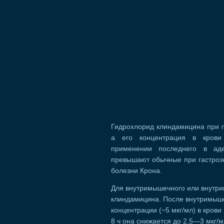
Гидрохлорид клиндамицина при п
а его концентрация в крови
применении последнего в аде
превышают обычные при гастроэн
болезни Крона.
Для внутримышечного или внутр
клиндамицина. После внутримыше
концентрации (~5 мкг/мл) в крови
8 ч она снижается до 2,5—3 мкг/м