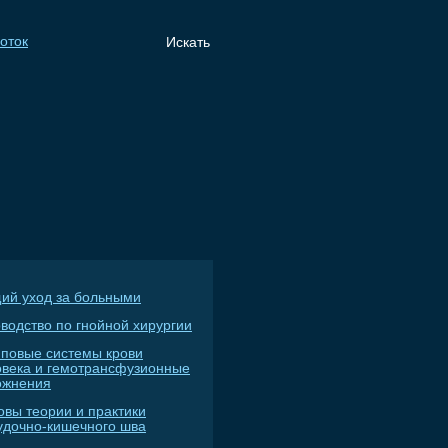
ий уход за больными
водство по гнойной хирургии
пповые системы крови
овека и гемотрансфузионные
ожнения
овы теории и практики
удочно-кишечного шва