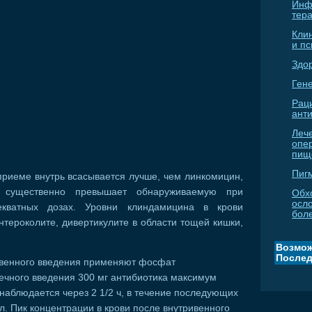
Инф
тер
Кли
и п
Здо
Гене
Рац
ант
Леч
опе
пищ
Пиг
риеме внутрь всасывается лучше, чем линкомицин,
 существенно превышает обнаруживаемую при
Обх
осл
кватных дозах. Уровни клиндамицина в крови
бол
тероколите, дивертикулите в области тощей кишки,
Возмож
Послед
ивенного введения применяют фосфат
чного введения 300 мг антибиотика максимум
 наблюдается через 2 1/2 ч, в течение последующих
л. Пик концентрации в крови после внутривенного