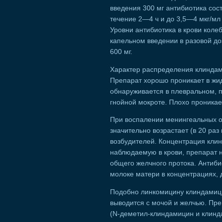
введения 300 мг антибиотика сост
течение 2—4 ч и до 3,5—4 мкг/мл
Уровни антибиотика в крови колеб
капельном введении в разовой доз
600 мг.
Характер распределения клиндам
Препарат хорошо проникает в жид
обнаруживается в плевральном, п
гнойной мокроте. Плохо проникает
При воспалении менингеальных о
значительно возрастает (в 20 раз
возбудителей. Концентрация кли
наблюдаемую в крови, препарат 
общего желчного протока. Антиби
молоке матери в концентрациях, 
Подобно линкомицину клиндамици
выводится с мочой и желчью. Пре
(N-деметил-клиндамицин и клинд