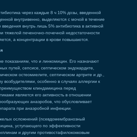
тибиотика через каждые 8 ч 10% дозы, введенной
енной внутривенно, выделяются с мочой в течение
е введения внутрь лишь 5% антибиотика в активной
ри тяжелой печеночно-почечной недостаточности
ется, а концентрации в крови повышаются.
ия
е показаниям, что и линкомицин. Его назначают
ных путей, сепсисе, септическом эндокардите,
ическом остеомиелите, септическом артрите и др.,
у возбудителями, особенно в случаях аллергии к
 преимуществом клиндамицина перед
иками является его активность в отношении
спорообразующих анаэробов, что обусловливает
епарата при анаэробной инфекции.
тяжелых осложнений (псевдомембранозный
мицина, уступающего по эффективности
иллинам и другим противостафилококковым