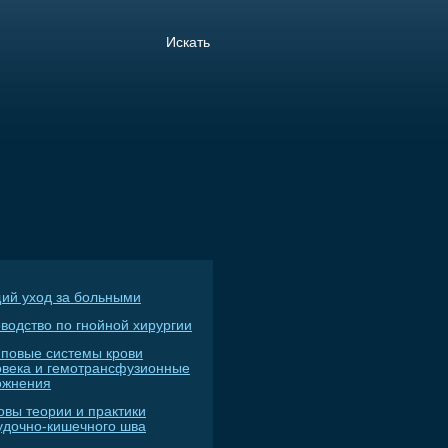
ий уход за больными
водство по гнойной хирургии
пповые системы крови
овека и гемотрансфузионные
ожнения
овы теории и практики
удочно-кишечного шва