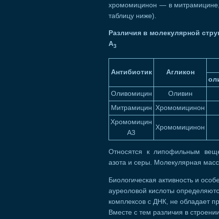
хромомицинон — в митрамицине,
таблицу ниже).
Различия в молекулярной стр
А
3
Антибиотик
Агликон
ол
Оливомицин
Оливин
Митрамицин
Хромомицинон
Хромомицин
Хромомицинон
А3
Относятся к липофильным вещес
азота и серы. Молекулярная масс
Биологическая активность и особ
ауреоловой кислоты определяются
комплексов с ДНК, не обладает 
Вместе с тем различия в строении