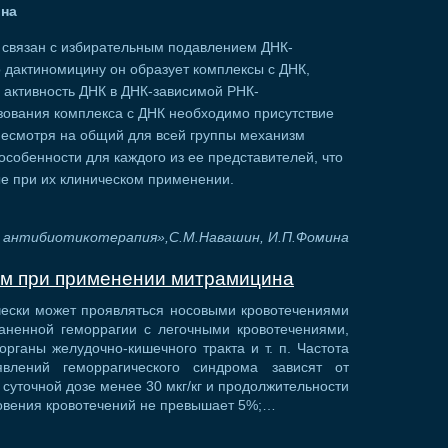
ина
связан с избирательным подавлением ДНК-
 дактиномицину он образует комплексы с ДНК,
активность ДНК в ДНК-зависимой РНК-
зования комплекса с ДНК необходимо присутствие
Несмотря на общий для всей группы механизм
особенности для каждого из ее представителей, что
е при их клиническом применении.
 антибиотикотерапия»,С.М.Навашин, И.П.Фомина
ом при применении митрамицина
чески может проявляться носовыми кровотечениями
раненной геморрагии с легочными кровотечениями,
рганы желудочно-кишечного тракта и т. п. Частота
явлений геморрагического синдрома зависят от
суточной дозе менее 30 мкг/кг и продолжительности
новения кровотечений не превышает 5%;…