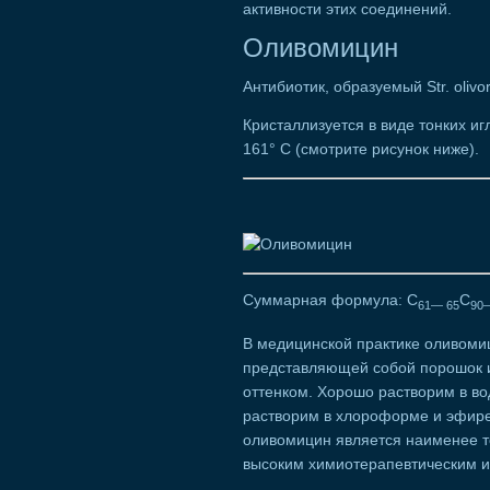
активности этих соединений.
Оливомицин
Антибиотик, образуемый Str. olivore
Кристаллизуется в виде тонких и
161° С (смотрите рисунок ниже).
Суммарная формула: C
С
61— 65
90
В медицинской практике оливомиц
представляющей собой порошок и
оттенком. Хорошо растворим в вод
растворим в хлороформе и эфире
оливомицин является наименее т
высоким химиотерапевтическим и