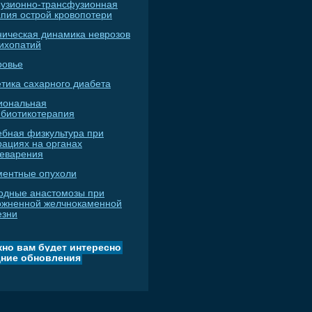
узионно-трансфузионная
апия острой кровопотери
ническая динамика неврозов
сихопатий
ровье
тика сахарного диабета
иональная
ибиотикотерапия
ебная физкультура при
рациях на органах
еварения
ментные опухоли
одные анастомозы при
ожненной желчнокаменной
езни
но вам будет интересно
ние обновления