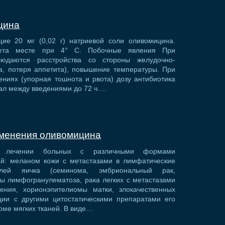
цина
ие 20 мг (0,02 г) натриевой соли оливомицина.
ета месте при 4° С. Побочные явления При
людаются расстройства со стороны желудочно-
та, потеря аппетита), повышение температуры. При
ниях (упорная тошнота и рвота) дозу антибиотика
ал между введениями до 72 ч….
именения оливомицина
и лечении больных с различными формами
ий: меланом кожи с метастазами в лимфатические
холей яичка (семинома, эмбриональный рак,
ы лимфогранулематоза, рака легких с метастазами
ения, хорионэпителиомы матки, злокачественных
ии с другими цитостатическими препаратами его
оме мягких тканей. В виде…