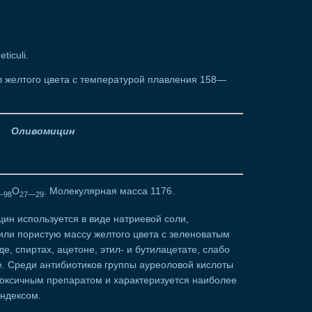
ticuli.
гл желтого цвета с температурой плавления 158—
Оливомицин
О
. Молекулярная масса 1176.
—98
27—29
ин используется в виде натриевой соли,
ли пористую массу желтого цвета с зеленоватым
е, спиртах, ацетоне, этил- и бутилацетате, слабо
. Среди антибиотиков группы ауреоловой кислоты
оксичным препаратом и характеризуется наиболее
ндексом.