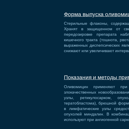
Форма выпуска оливоми
Стерильные флаконы, содержащ
Хранят в защищенном от св
передозировке препарата наб
кишечного тракта (тошнота, рво
выраженных диспепсических явле
снижают или увеличивают интерв
Показания и методы пр
Оливомицин применяют пр
злокачественных новообразован
узлы, ретикулосарком, опу
тератобластома), брюшной форм
в лимфатические узлы средост
опухолей миндалин. В комбинац
используют при ангиогенной сарк