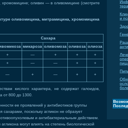
Инф
 хромомицине; оливин — в оливомицине (смотрите
тер
Кли
и п
уктуре оливомицина, митрамицина, хромомицина
Здо
Гене
Сахара
Рац
ивомикоза
микароза
оливомоза
оливоза
олиоза
ант
+
—
+
+
+
Леч
опе
+
—
—
+
+
пищ
Пиг
—
+
—
+
+
Обх
осл
бол
твам кислого характера, не содержат галоидов,
а от 800 до 1300.
Возмож
енности ее проявлений у антибиотиков группы
Послед
 сахарами, поскольку агликон не образует
противоопухолевым и антибактериальным действием.
 агликона могут влиять на степень биологической