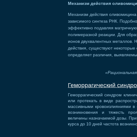
Механизм действия оливомиц
Механизм действия оливомицина 
зависимого синтеза РНК. Подобно
эффективно подавляя матричную 
полимеразной реакции. Для обра
ионов двухвалентных металлов. 
действия, существуют некоторые 
определяет различия, выявляемы
«Рациональная
Геморрагический синдр
Геморрагический синдром клини
или протекать в виде распрост
массивными кровоизлияниями в о
возникновения и тяжесть про
величины назначаемой дозы. При 
курса до 10 дней частота возник