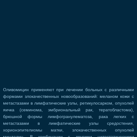
Оливомицин применяют при лечении больных с различными
формами злокачественных новообразований: меланом кожи с
метастазами в лимфатические узлы, ретикулосарком, опухолей
яичка (семинома, эмбриональный рак, тератобластома),
брюшной формы лимфогранулематоза, рака легких с
метастазами в лимфатические узлы средостения,
хорионэпителиомы матки, злокачественных опухолей
миндалин. В комбинации с другими цитостатическими