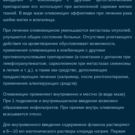
препаратами его используют при ангиогенной саркоме мягких
тканей. В виде мази оливомицин эффективен при лечении рака
шейки матки и влагалища.
При лечении оливомицином уменьшаются метастазы опухолей,
улучшается общее состояние больных. Отсутствие угнетающего
действия на кроветворение обусловливает возможность
применения оливомицина в комбинации с другими
противоопухолевыми препаратами (в сочетании с допаном при
лимфогранулематозе, сарколизином при метастазах семиномы
в легкие и т. д.), а также как средство, дополняющее
предшествующее лечение (например, после рентгенотерапии,
применения алкилирующих средств).
Оливомицин применяют внутривенно и местно (в виде мази).
При 1 подкожном и внутримышечном введении возможно
образование инфильтратов. При приеме внутрь оливомицин
всасывается плохо.
Для внутривенного введения содержимое флакона растворяют
в 8—10 мл изотонического раствора хлорида натрия. Первая