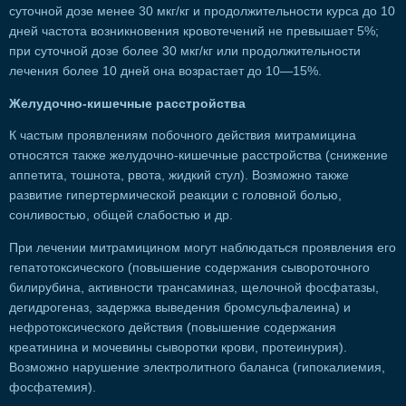
суточной дозе менее 30 мкг/кг и продолжительности курса до 10
дней частота возникновения кровотечений не превышает 5%;
при суточной дозе более 30 мкг/кг или продолжительности
лечения более 10 дней она возрастает до 10—15%.
Желудочно-кишечные расстройства
К частым проявлениям побочного действия митрамицина
относятся также желудочно-кишечные расстройства (снижение
аппетита, тошнота, рвота, жидкий стул). Возможно также
развитие гипертермической реакции с головной болью,
сонливостью, общей слабостью и др.
При лечении митрамицином могут наблюдаться проявления его
гепатотоксического (повышение содержания сывороточного
билирубина, активности трансаминаз, щелочной фосфатазы,
дегидрогеназ, задержка выведения бромсульфалеина) и
нефротоксического действия (повышение содержания
креатинина и мочевины сыворотки крови, протеинурия).
Возможно нарушение электролитного баланса (гипокалиемия,
фосфатемия).