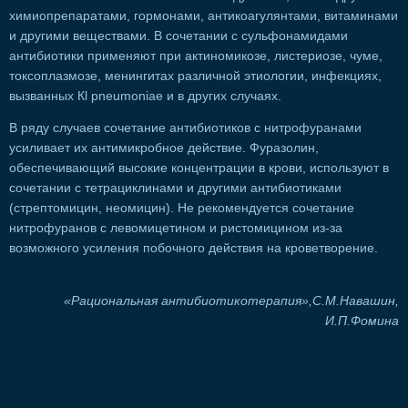
химиопрепаратами, гормонами, антикоагулянтами, витаминами
и другими веществами. В сочетании с сульфонамидами
антибиотики применяют при актиномикозе, листериозе, чуме,
токсоплазмозе, менингитах различной этиологии, инфекциях,
вызванных Кl pneumoniae и в других случаях.
В ряду случаев сочетание антибиотиков с нитрофуранами
усиливает их антимикробное действие. Фуразолин,
обеспечивающий высокие концентрации в крови, используют в
сочетании с тетрациклинами и другими антибиотиками
(стрептомицин, неомицин). Не рекомендуется сочетание
нитрофуранов с левомицетином и ристомицином из-за
возможного усиления побочного действия на кроветворение.
«Рациональная антибиотикотерапия»,С.М.Навашин,
И.П.Фомина