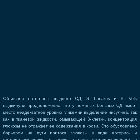
Объясняя патогенез позднего СД, S. Lasarus и В. Volk
выдвинули предположение, что у пожилых больных СД имеет
место неадекватное уровню гликемии выделение инсулина, так
как в тканевой жидкости, омывающей β-клетки, концентрация
глюкозы не отражает ее содержания в крови. Это обусловлено
барьером на пути притока глюкозы в виде артерио- и
артериолосклероза, а также в виде интраинсулярного и