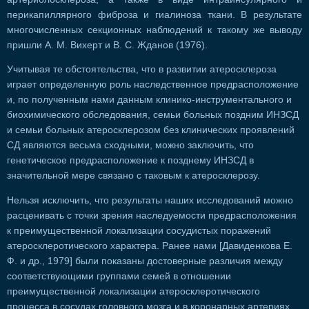
перикапиллярного фиброза и гиалиноза ткани. В результате
многочисленных секционных наблюдений к такому же выводу
пришли А. М. Вихерт и В. С. Жданов (1976).
Учитывая те обстоятельства, что в развитии атеросклероза
играет определенную роль наследственное предрасположение
и, по полученным нами данным клинико-инструментального и
биохимического обследования, семьи больных поздним ИНЗСД
и семьи больных атеросклерозом без клинических проявлений
СД являются весьма сходными, можно заключить, что
генетическое предрасположение к позднему ИНЗСД в
значительной мере связано с таковым к атеросклерозу.
Нельзя исключить, что результаты наших исследований можно
расценивать с точки зрения наследуемости предрасположения
к преимущественной локализации сосудистых поражений
атеросклеротического характера. Ранее нами [Давиденкова Е.
Ф. и др., 1979] были показаны достоверные различия между
соответствующими группами семей в отношении
преимущественной локализации атеросклеротического
процесса в сосудах головного мозга и в коронарных артериях.