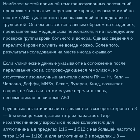
Наиболее частой причиной гемотрансфузионных осложнений
продолжает оставаться переливание крови, несовместимой по
системе АВ0. Диагностика этих осложнений не представляет
трудностей. Она основывается главным образом на сведениях,
представленных медицинским персоналом, и на последующей
проверке группы крови больного и донора. Однако сведения о
перелитой крови получить не всегда можно. Более того,
результаты исследования на месте иногда скрывают.
Если клинические данные указывают на осложнение после
переливания крови, сопровождающееся гемолизом, но
отсутствуют изоиммунные антитела систем Rh — Нr, Келл —
Челлано, Даффи, MNSs, Левис, Лутеран, Кидд, возникает
вопрос, не была ли в этом случае перелита кровь,
несовместимая по системе АВ0.
Групповые агглютинины аир выявляются в сыворотке крови на 3
— 6-м месяце жизни, затем титр их нарастает. Титр
изоагглютининов у взрослых в норме колеблется: для
агглютинина а в пределах 1:16 — 1:512 с наибольшей частотой
титра 1:64 — 1:128, а для агглютинина β в пределах 1:8 —