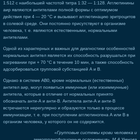
1:512 с наибольшей частотой титра 1:32 — 1:128. Агглютинины
аир являются антителами полной формы с оптимумом
действия при 4 — 20 °С и вызывают агглютинацию эритроцитов
в солевой среде. Они постоянно присутствуют в организме
человека, т. е. являются естественными, нормальными
антителами.
Одной из характерных и важных для диагностики особенностей
нормальных антител является их способность разрушаться при
нагревании при + 70 °С в течение 10 мин, а также способность
адсорбироваться групповой субстанцией А и В.
Однако в системе АВ0, кроме нормальных (естественных)
антител аир, могут появиться иммунные (или изоиммунные)
антитела, которые в отличие от нормальных принято
обозначать анти-А и анти-В. Антитела анти-А и анти-В
встречаются нерегулярно и образуются только в процессе
иммунизации, т. е. при поступлении агглютиногена А или В в
организм человека, у которого он не содержится.
«Групповые системы крови человека и
гемотрансфузионные осложнения», М.А.Умнова