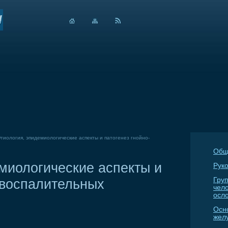
тиология, эпидемиологические аспекты и патогенез гнойно-
Общ
миологические аспекты и
Руко
-воспалительных
Гру
чел
осл
Осн
жел