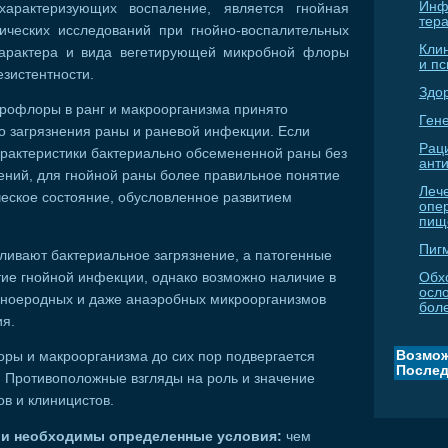
Инф
арактеризующих воспаление, является гнойная
тер
ических исследований при гнойно-воспалительных
Кли
арактера и вида вегетирующей микробной флоры
и п
зистентности.
Здо
рофлоры в ранг и макроорганизма принято
Гене
о загрязнения раны и раневой инфекции. Если
Рац
арактеристики бактериально обсемененной раны без
ант
ений, для гнойной раны более правильное понятие
Леч
ическое состояние, обусловленное развитием
опе
пищ
Пиг
ливают бактериальное загрязнение, а патогенные
ие гнойной инфекции, однако возможно наличие в
Обх
осл
гноеродных и даже анаэробных микроорганизмов
бол
ия.
Возмож
ры и макроорганизма до сих пор подвергается
Послед
. Противоположные взгляды на роль и значение
в и клиницистов.
ии необходимы определенные условия:
чем