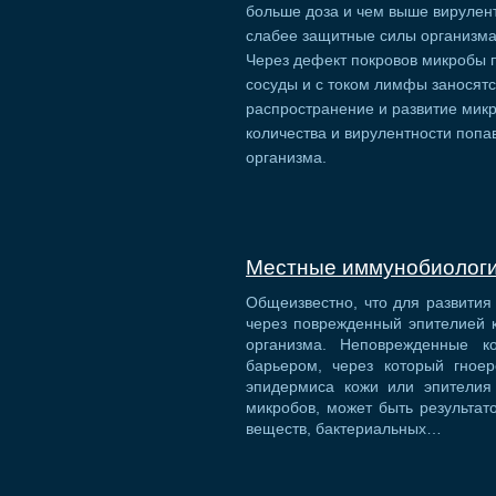
больше доза и чем выше вирулен
слабее защитные силы организма,
Через дефект покровов микробы 
сосуды и с током лимфы заносят
распространение и развитие мик
количества и вирулентности поп
организма.
Местные иммунобиологи
Общеизвестно, что для развития
через поврежденный эпителией 
организма. Неповрежденные к
барьером, через который гное
эпидермиса кожи или эпителия
микробов, может быть результат
веществ, бактериальных…