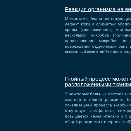
Реакция организма на в
Моментами, благоприятствующим
дефект кожи и слизистых оболоч
среды (кровоизлияние, мертвы
нескольких микробов (полиин
проникновение микробов повы
повреждения отделяемым раны д
вызванный каким-либо одним вид
Гнойный процесс может 
расположенными тканя
У некоторых больных местное гн
местной и общей реакциях. Во
локализацией процесса (карбунк
отсутствует, лимфангита, лимф
повышается незначительно и т. 
общей реакциями (гипергической