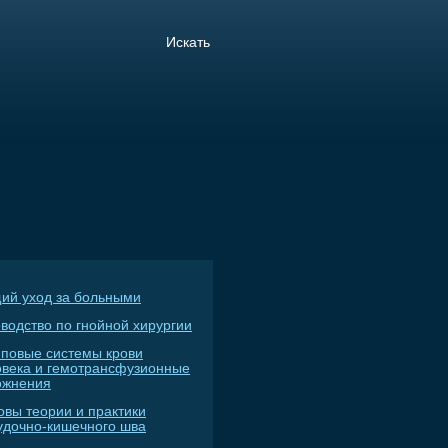
ий уход за больными
водство по гнойной хирургии
пповые системы крови
овека и гемотрансфузионные
ожнения
овы теории и практики
удочно-кишечного шва