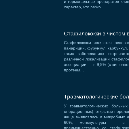
и гормональных препаратов кли
характер, что резко…
Стафилококки в чистом 
Стафилококки являются основн
панариций, фурункул, карбункул, т
таких заболеваниях встречае
различной локализации стафилоко
ассоциации — в 9,9% (с кишечной
протеем…
Травматологические бол
У травматологических больны
операционных), открытых перелом
чаще выявлялись в микробных а
60%, монокультуры — в 4
преимущественно со стафилок