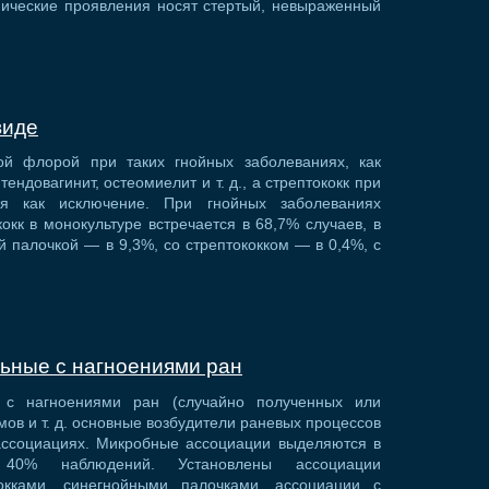
нические проявления носят стертый, невыраженный
виде
ой флорой при таких гнойных заболеваниях, как
ендовагинит, остеомиелит и т. д., а стрептококк при
тся как исключение. При гнойных заболеваниях
кк в монокультуре встречается в 68,7% случаев, в
 палочкой — в 9,3%, со стрептококком — в 0,4%, с
ьные с нагноениями ран
х с нагноениями ран (случайно полученных или
ов и т. д. основные возбудители раневых процессов
ссоциациях. Микробные ассоциации выделяются в
0% наблюдений. Установлены ассоциации
окками, синегнойными палочками, ассоциации с