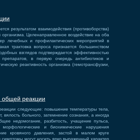
кции
ется результатом взаимодействия (противоборства)
 организма. Целенаправленное воздействие на оба
тер лечебных и профилактических мероприятий в
акая трактовка вопроса признается большинством
подобных взглядов подтверждается эффективностью
 препаратов, в первую очередь антибиотиков и
ическую реактивность организма (гемотрансфузии,
я общей реакции
реакции следующие: повышение температуры тела,
т, вялость больного, затемнение сознания, а иногда
общее недомогание, разбитость, учащение пульса,
 морфологические и биохимические нарушения
ние кровяного давления, застой в малом круге
 симптомы могут носить ярко выраженный характер