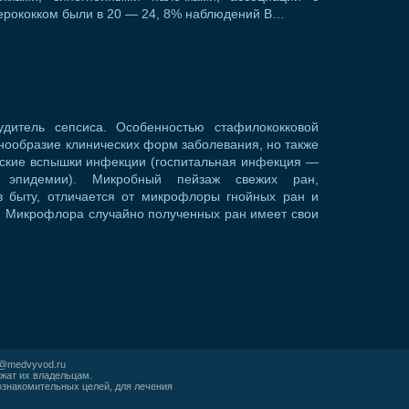
терококком были в 20 — 24, 8% наблюдений В…
дитель сепсиса. Особенностью стафилококковой
нообразие клинических форм заболевания, но также
еские вспышки инфекции (госпитальная инфекция —
ые эпидемии). Микробный пейзаж свежих ран,
в быту, отличается от микрофлоры гнойных ран и
. Микрофлора случайно полученных ран имеет свои
r@medvyvod.ru
жат их владельцам.
ознакомительных целей, для лечения