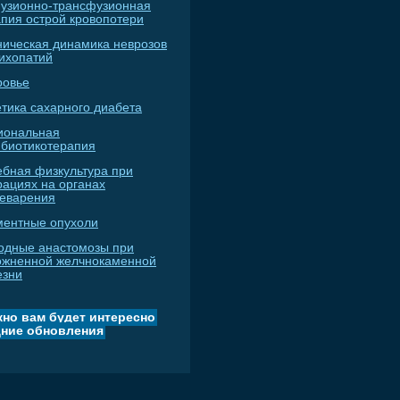
узионно-трансфузионная
апия острой кровопотери
ническая динамика неврозов
сихопатий
ровье
тика сахарного диабета
иональная
ибиотикотерапия
ебная физкультура при
рациях на органах
еварения
ментные опухоли
одные анастомозы при
ожненной желчнокаменной
езни
но вам будет интересно
ние обновления