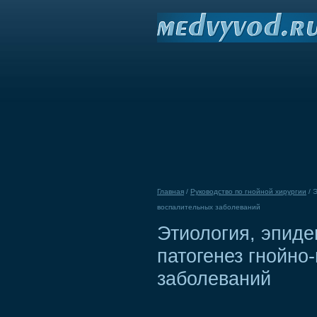
Главная
/
Руководство по гнойной хирургии
/
Э
воспалительных заболеваний
Этиология, эпиде
патогенез гнойно
заболеваний