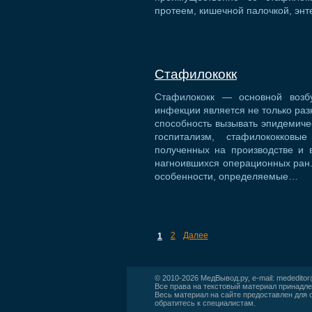
протеем, кишечной палочкой, эн
Стафилококк
Стафилококк — основной возбу
инфекции является не только раз
способность вызывать эпидемич
госпитализм, стафилококков
полученных на производстве и 
нагноившихся операционных ран
особенности, определяемые…
2
Далее
1
© 2010-2026
МедВывод.ру
, e-mail:
mededito
Все права на текстовый материал принадле
Весь материал на сайте предоставлен для 
обратитесь к специалистам.