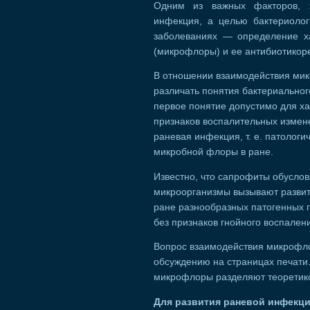
Одним из важных факторов, х
инфекция, а целью бактериолог
заболеваниях — определение х
(микрофлоры) и ее антибиотикоре
В отношении взаимодействия мик
различать понятия бактериальног
первое понятие допустимо для х
признаков воспалительных измен
раневая инфекция, т. е. патолог
микробной флоры в ране.
Известно, что сапрофиты обуслов
микроорганизмы вызывают развит
ране разнообразных патогенных 
без признаков гнойного воспален
Вопрос взаимодействия микрофло
обсуждению на страницах печати
микрофлоры разделяют теоретико
Для развития раневой инфекц