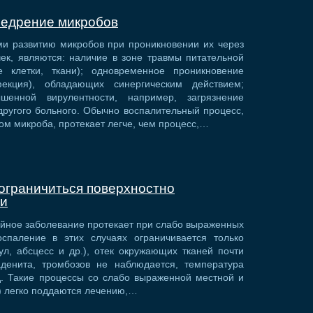
недрение микробов
и развитию микробов при проникновении их через
ек, являются: наличие в зоне травмы питательной
е клетки, ткани); одновременное проникновение
фекция), обладающих синергическим действием;
шенной вирулентности, например, загрязнение
ругого больного. Обычно воспалительный процесс,
ом микроба, протекает легче, чем процесс,…
ограничиться поверхностно
ми
ойное заболевание протекает при слабо выраженных
спаление в этих случаях ограничивается только
ул, абсцесс и др.), отек окружающих тканей почти
аденита, тромбозов не наблюдается, температура
д. Такие процессы со слабо выраженной местной и
) легко поддаются лечению,…