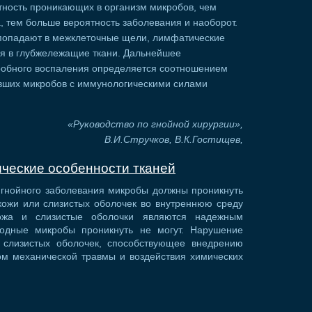
тность проникающих в организм микробов, чем
 тем больше вероятность заболевания и наоборот.
попадают в межклеточные щели, лимфатические
ся в глубжележащие ткани. Дальнейшее
робного воспаления определяется соотношением
авших микробов с иммунологическими силами
«Руководство по гнойной хирургии»,
В.И.Стручков, В.К.Гостищев,
ческие особенности тканей
 гнойного заболевания микробы должны проникнуть
кожи или слизистых оболочек во внутреннюю среду
ожа и слизистые оболочки являются надежным
родные микробы проникнуть не могут. Нарушение
 слизистых оболочек, способствующее внедрению
ом механической травмы и воздействия химических