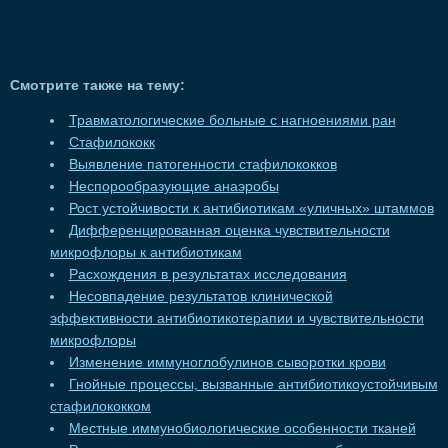
Смотрите также на тему:
Травматологические больные с нагноениями ран
Стафилококк
Выявление патогенности стафилококков
Неспорообразующие анаэробы
Рост устойчивости к антибиотикам «уличных» штаммов
Дифференцированная оценка чувствительности
микрофлоры к антибиотикам
Расхождения в результатах исследования
Несовпадение результатов клинической
эффективности антибиотикотерапии и чувствительности
микрофлоры
Изменение иммуноглобулинов сыворотки крови
Гнойные процессы, вызванные антибиотикоустойчивым
стафилококком
Местные иммунобиологические особенности тканей