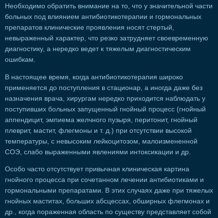
Необходимо обратить внимание на то, что у значительной части
больных под влиянием антибиотикотерапии и гормональных
препаратов клинические проявления носят стертый,
невыраженный характер, что резко затрудняет своевременную
диагностику, а нередко ведет к тяжелым диагностическим
ошибкам.
В настоящее время, когда антибиотикотерапия широко
применяется до поступления в стационар, а иногда даже без
назначения врача, хирургам нередко приходится наблюдать у
поступивших больных запущенный гнойный процесс (гнойный
аппендицит, эмпиема желчного пузыря, перитонит, гнойный
плеврит, мастит, флегмоны и т. д.) при отсутствии высокой
температуры, с невысоким лейкоцитозом, малоизмененной
СОЭ, слабо выраженными явлениями интоксикации и др.
Особо часто отсутствует привычная клиническая картина
гнойного процесса при сочетанном лечении антибиотиками и
гормональными препаратами. В этих случаях даже при тяжелых
гнойных маститах, больших абсцессах, обширных флегмонах и
др., когда пораженная область по существу представляет собой