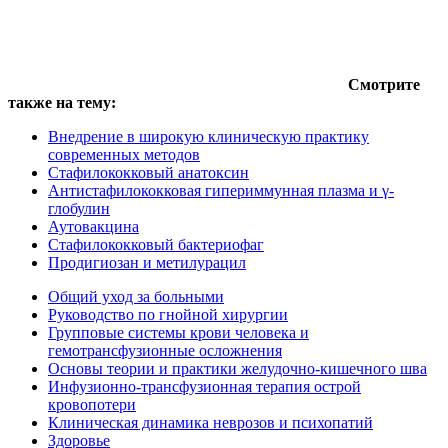
Смотрите
также на тему:
Внедрение в широкую клиническую практику
современных методов
Стафилококковый анатоксин
Антистафилококковая гипериммунная плазма и γ-
глобулин
Аутовакцина
Стафилококковый бактериофаг
Продигиозан и метилурацил
Общий уход за больными
Руководство по гнойной хирургии
Групповые системы крови человека и
гемотрансфузионные осложнения
Основы теории и практики желудочно-кишечного шва
Инфузионно-трансфузионная терапия острой
кровопотери
Клиническая динамика неврозов и психопатий
Здоровье