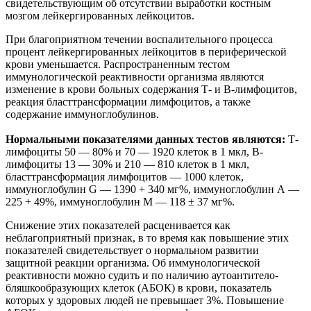
свидетельствующим об отсутствии выработки костным
мозгом лейкергированных лейкоцитов.
При благоприятном течении воспалительного процесса
процент лейкергированных лейкоцитов в периферической
крови уменьшается. Распространенным тестом
иммунологической реактивности организма являются
изменение в крови больных содержания Т- и В-лимфоцитов,
реакция бласттрансформации лимфоцитов, а также
содержание иммуноглобулинов.
Нормальными показателями данных тестов являются:
Т-
лимфоциты 50 — 80% и 70 — 1920 клеток в 1 мкл, В-
лимфоциты 13 — 30% и 210 — 810 клеток в 1 мкл,
бласттрансформация лимфоцитов — 1000 клеток,
иммуноглобулин G — 1390 + 340 мг%, иммуноглобулин А —
225 + 49%, иммуноглобулин М — 118 ± 37 мг%.
Снижение этих показателей расценивается как
неблагоприятный признак, в то время как повышение этих
показателей свидетельствует о нормальном развитии
защитной реакции организма. Об иммунологической
реактивности можно судить и по наличию аутоантитело-
бляшкообразующих клеток (АБОК) в крови, показатель
которых у здоровых людей не превышает 3%. Повышение