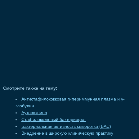
Смотрите также на тему:
Антистафилококковая гипериммунная плазма и γ-
глобулин
Аутовакцина
Стафилококковый бактериофаг
Бактериальная активность сыворотки (БАС)
Внедрение в широкую клиническую практику