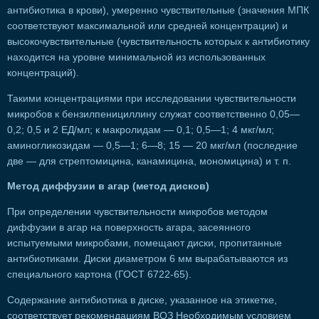
антибиотика в крови), умеренно чувствительные (значения МПК
соответствуют максимальной или средней концентрации) и
высокочувствительные (чувствительность которых к антибиотику
находится на уровне минимальной из использованных
концентраций).
Такими концентрациями при исследовании чувствительности
микробов к бензилпенициллину служат соответственно 0,05—
0,2; 0,5 и 2 ЕД/мл; к макролидам — 0,1; 0,5—1; 4 мкг/мл;
аминогликозидам — 0,5—1; 6—8; 15 — 20 мкг/мл (последние
две — для стрептомицина, канамицина, мономицина) и т. п.
Метод диффузии в агар (метод дисков)
При определении чувствительности микробов методом
диффузии в агар на поверхность агара, засеянного
испытуемыми микробами, помещают диски, пропитанные
антибиотиками. Диски диаметром 6 мм вырабатываются из
специального картона (ГОСТ 6722-65).
Содержание антибиотика в диске, указанное на этикетке,
соответствует рекомендациям ВОЗ Необходимым условием