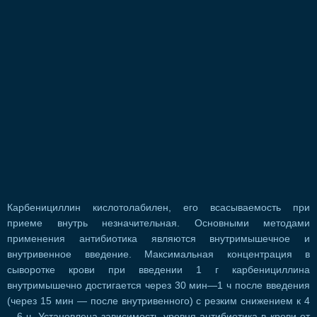
Карбенициллин кислотолабилен, его всасываемость при
приеме внутрь незначительная. Основными методами
применения антибиотика являются внутримышечное и
внутривенное введение. Максимальная концентрация в
сыворотке крови при введении 1 г карбенициллина
внутримышечно достигается через 30 мин—1 ч после введения
(через 15 мин — после внутривенного) с резким снижением к 4
—6 ч. Установлена зависимость уровня антибиотика в крови от