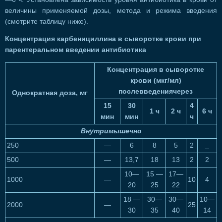
величины применяемой дозы, метода и режима введения
(смотрите таблицу ниже).
Концентрация карбенициллина в сыворотке крови при
парентеральном введении антибиотика
Концентрация в сыворотке
крови (мкг/мл)
послевведениячерез
Однократная доза, мг
15
30
4
1 ч
2 ч
6 ч
мин
мин
ч
Внутримышечно
250
—
6
8
5
2
_
500
—
13,7
18
13
2
2
10—
15 —
17—
1000
—
10
4
20
25
22
18 —
30—
30—
10—
2000
—
25
30
35
40
14