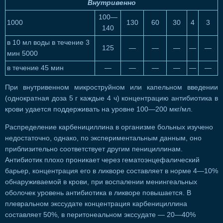
Внутривенно
100—
1000
130
60
30
4
3
140
в 10 мл воды в течение 3
125
—
—
—
—
—
мин 5000
в течение 45 мин
—
—
—
—
—
—
При внутривенном микроструйном или капельном введении
(однократная доза 5 г каждые 4 ч) концентрацию антибиотика в
крови удается поддерживать на уровне 100—200 мкг/мл.
Распределение карбенициллина в организме больных изучено
недостаточно, однако, по экспериментальным данным, оно
приблизительно соответствует другим пенициллинам.
Антибиотик плохо проникает через гематоэнцефалический
барьер, концентрация его в ликворе составляет в норме 4—10%
обнаруживаемой в крови, при воспалении менингеальных
оболочек уровень антибиотика в ликворе повышается. В
плевральном экссудате концентрация карбенициллина
составляет 50%, в перитонеальном экссудате — 20—40%