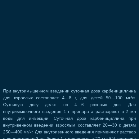
При внутримышечном введении суточная доза карбенициллина
для взрослых составляет 4—8 г, для детей 50—100 мг/кг.
Суточную дозу делят на 4—6 разовых доз. Для
внутримышечного введения 1 г препарата растворяют в 2 мл
воды для инъекций. Суточная доза карбенициллина при
внутривенном введении взрослым составляет 20—30 г, детям
250—400 мг/кг. Для внутривенного введения применяют раствор
с концентрацией не более 1 г препарата в 20 мл 5% раствора