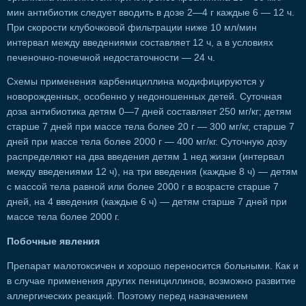
мин антибиотик следует вводить в дозе 2—4 г каждые 6 — 12 ч.
При скорости клубочковой фильтрации ниже 10 мл/мин
интервал между введениями составляет 12 ч, а в условиях
печеночно-почечной недостаточности — 24 ч.
Схемы применения карбенициллина модифицируются у
новорожденных, особенно у недоношенных детей. Суточная
доза антибиотика детям 0—7 дней составляет 250 мг/кг; детям
старше 7 дней при массе тела более 20 г — 300 мг/кг, старше 7
дней при массе тела более 2000 г — 400 мг/кг. Суточную дозу
распределяют на два введения детям 1 нед жизни (интервал
между введениями 12 ч), на три введения (каждые 8 ч) — детям
с массой тела равной или более 2000 г в возрасте старше 7
дней, на 4 введения (каждые 6 ч) — детям старше 7 дней при
массе тела более 2000 г.
Побочные явления
Препарат малотоксичен и хорошо переносится больными. Как и
в случае применения других пенициллинов, возможно развитие
аллергических реакций. Поэтому перед назначением