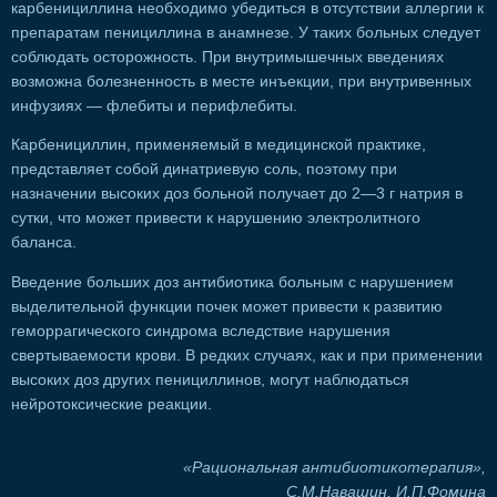
карбенициллина необходимо убедиться в отсутствии аллергии к
препаратам пенициллина в анамнезе. У таких больных следует
соблюдать осторожность. При внутримышечных введениях
возможна болезненность в месте инъекции, при внутривенных
инфузиях — флебиты и перифлебиты.
Карбенициллин, применяемый в медицинской практике,
представляет собой динатриевую соль, поэтому при
назначении высоких доз больной получает до 2—3 г натрия в
сутки, что может привести к нарушению электролитного
баланса.
Введение больших доз антибиотика больным с нарушением
выделительной функции почек может привести к развитию
геморрагического синдрома вследствие нарушения
свертываемости крови. В редких случаях, как и при применении
высоких доз других пенициллинов, могут наблюдаться
нейротоксические реакции.
«Рациональная антибиотикотерапия»,
С.М.Навашин, И.П.Фомина