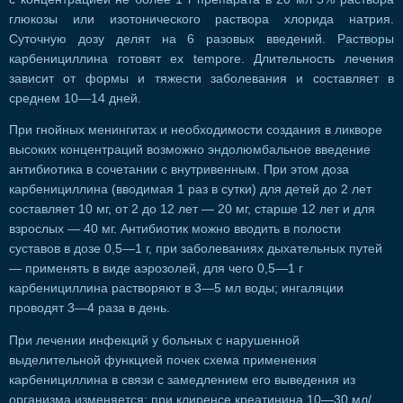
глюкозы или изотонического раствора хлорида натрия.
Суточную дозу делят на 6 разовых введений. Растворы
карбенициллина готовят ех tempore. Длительность лечения
зависит от формы и тяжести заболевания и составляет в
среднем 10—14 дней.
При гнойных менингитах и необходимости создания в ликворе
высоких концентраций возможно эндолюмбальное введение
антибиотика в сочетании с внутривенным. При этом доза
карбенициллина (вводимая 1 раз в сутки) для детей до 2 лет
составляет 10 мг, от 2 до 12 лет — 20 мг, старше 12 лет и для
взрослых — 40 мг. Антибиотик можно вводить в полости
суставов в дозе 0,5—1 г, при заболеваниях дыхательных путей
— применять в виде аэрозолей, для чего 0,5—1 г
карбенициллина растворяют в 3—5 мл воды; ингаляции
проводят 3—4 раза в день.
При лечении инфекций у больных с нарушенной
выделительной функцией почек схема применения
карбенициллина в связи с замедлением его выведения из
организма изменяется: при клиренсе креатинина 10—30 мл/