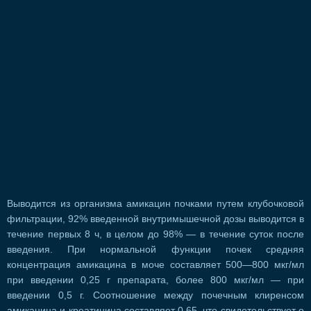
Выводится из организма амикацин почками путем клубочковой
фильтрации, 92% введенной внутримышечной дозы выводится в
течение первых 8 ч, в целом до 98% — в течение суток после
введения. При нормальной функции почек средняя
концентрация амикацина в моче составляет 500—800 мкг/мл
при введении 0,25 г препарата, более 800 мкг/мл — при
введении 0,5 г. Соотношение между почечным клиренсом
амикацина и креатинина составляет 0,65, что свидетельствует о