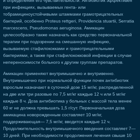
и определения его чувствительности. Антибиотик эффективен
при инфекциях, вызываемых гента- или
тобрамициноустойчивыми штаммами грамотрицательных
бактерий, особенно Proteus rettgeri, Providencia stuartii, Serratia
marcescens, Pseudomonas aeruginosa. Амикацин
целесообразно также назначать как средство первоначальной
терапии при подозрении на смешанную инфекцию,
вызываемую стафилококками и грамотрицательными
бактериями, а также при стафилококковой инфекции в случае
непереносимости больного к другим группам препаратов.
Амикацин применяют внутримышечно и внутривенно.
Внутримышечно при нормальной функции почек антибиотик
взрослым назначают в суточной дозе 15 мг/кг, распределенной
на две или три разовые по 7,5 мг/кг каждые 12 ч или 5 мг/кг
каждые 8 ч. Доза антибиотика у больных с массой тела менее
60 кг не должна превышать 1,5 г/сут. Первоначальная доза
амикацина новорожденным составляет 10 мг/кг,
поддерживающая— 7,5 мг/кг, вводится каждые 12 ч.
Продолжительность внутримышечного введения составляет 7—
10 дней. При необходимости продолжения лечения свыше 10