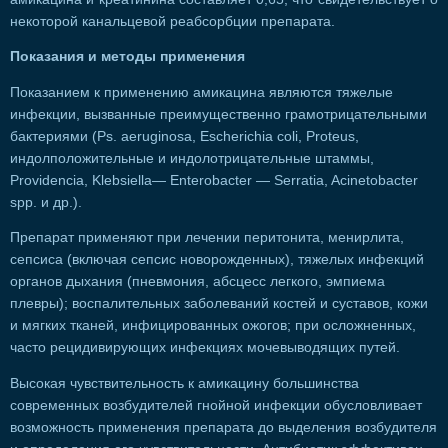
некоторой канальцевой реабсорбции препарата.
Показания и методы применения
Показанием к применению амикацина являются тяжелые
инфекции, вызванные преимущественно грамотрицательными
бактериями (Ps. aeruginosa, Escherichia coli, Proteus,
индолположительные и индолотрицательные штаммы,
Providencia, Klebsiella— Enterobacter — Serratia, Acinetobacter
spp. и др.).
Препарат применяют при лечении перитонита, менирлита,
сепсиса (включая сепсис новорожденных), тяжелых инфекций
органов дыхания (пневмония, абсцесс легкого, эмпиема
плевры); воспалительных заболеваний костей и суставов, кожи
и мягких тканей, инфицированных ожогов; при осложненных,
часто рецидивирующих инфекциях мочевыводящих путей.
Высокая чувствительность к амикацину большинства
современных возбудителей гнойной инфекции обусловливает
возможность применения препарата до выделения возбудителя