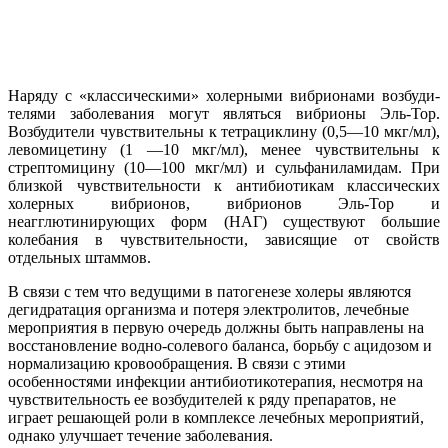
Наряду с «классическими» холерными вибрионами возбуди-
телями заболевания могут являться вибрионы Эль-Тор.
Возбудители чувствительны к тетрациклину (0,5—10 мкг/мл),
левомицетину (1 —10 мкг/мл), менее чувствительны к
стрептомицину (10—100 мкг/мл) и сульфаниламидам. При
близкой чувствительности к антибиотикам классических
холерных вибрионов, вибрионов Эль-Тор и
неагглютинирующих форм (НАГ) существуют большие
колебания в чувствительности, зависящие от свойств
отдельных штаммов.
В связи с тем что ведущими в патогенезе холеры являются
дегидратация организма и потеря электролитов, лечебные
мероприятия в первую очередь должны быть направлены на
восстановление водно-солевого баланса, борьбу с ацидозом и
нормализацию кровообращения. В связи с этими
особенностями инфекции антибиотикотерапия, несмотря на
чувствительность ее возбудителей к ряду препаратов, не
играет решающей роли в комплексе лечебных мероприятий,
однако улучшает течение заболевания.