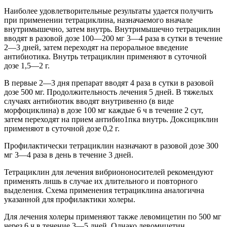
Наиболее удовлетворительные результаты удается получить
при применении тетрациклина, назначаемого вначале
внутримышечно, затем внутрь. Внутримышечно тетрациклин
вводят в разовой дозе 100—200 мг 3—4 раза в сутки в течение
2—3 дней, затем переходят на пероральное введение
антибиотика. Внутрь тетрациклин применяют в суточной
дозе 1,5—2 г.
В первые 2—3 дня препарат вводят 4 раза в сутки в разовой
дозе 500 мг. Продолжительность лечения 5 дней. В тяжелых
случаях антибиотик вводят внутривенно (в виде
морфоциклина) в дозе 100 мг каждые 6 ч в течение 2 сут,
затем переходят на прием антибио1пка внутрь. Доксициклин
применяют в суточной дозе 0,2 г.
Профилактически тетрациклин назначают в разовой дозе 300
мг 3—4 раза в день в течение 3 дней.
Тетрациклин для лечения вибриононосителей рекомендуют
применять лишь в случае их длительного и повторного
выделения. Схема применения тетрациклина аналогична
указанной для профилактики холеры.
Для лечения холеры применяют также левомицетин по 500 мг
через 6 ч в течение 3—5 дней. Однако левомицетин