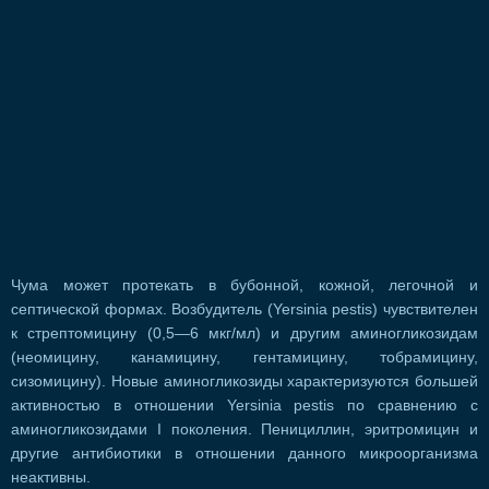
Чума может протекать в бубонной, кожной, легочной и
септической формах. Возбудитель (Yersinia pestis) чувствителен
к стрептомицину (0,5—6 мкг/мл) и другим аминогликозидам
(неомицину, канамицину, гентамицину, тобрамицину,
сизомицину). Новые аминогликозиды характеризуются большей
активностью в отношении Yersinia pestis по сравнению с
аминогликозидами I поколения. Пенициллин, эритромицин и
другие антибиотики в отношении данного микроорганизма
неактивны.