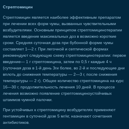
Стрептомицин
Стрептомицин является наиболее эффективным препаратом
при лечении всех форм чумы, вызванных чувствительными
возбудителями. Основным принципом стрептомицинотерапии
является введение максимальных доз в возможно короткие
сроки. Средняя суточная доза при бубонной форме чумы
составляет 1—2 г. При легочной и септической формах
рекомендуют следующую схему стрептомицинотерапии: первое
введение— 1 г стрептомицина, затем по 0,5 г каждые 4 ч
(суточная доза в 1-й день Зги более, во 2-й и последующие дни
вплоть до снижения температуры — 2—3 г, после снижения
температуры — 2 г). Общее количество стрептомицина на курс
16—30 г, продолжительность лечения 10 дней. В процессе
лечения возможно появление стрептомициноустойчивых
штаммов чумной палочки.
При устойчивых к стрептомицину возбудителях применяют
гентамицин в суточной дозе 5 мг/кг, назначают сочетания
антибиотиков.