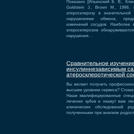
Показано [Ильинский Б. В., Клюе
Goldstein J., Brown M., 1986,
атеросклерозу в значительной
нарушениями обмена, предш
изменений сосудов. Наиболее 
атеросклерозом обнаруживаютс
нарушения…
Сравнительное изучени
инсулиннезависимым са
атеросклеротической со
Вы желает получить профессио
высшим уровнем сервиса? Стомато
Наши квалифицированные спец
лечения зубов и окажут вам лю
клинических обследований ро
полученными при анализе родос