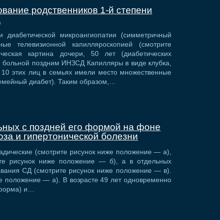
вание родственников 1-й степени
Д
и диабетической микроангиопатии (симметричный
ные телевизионной капилляроскопией (смотрите
ическая картина дочери, 50 лет (диабетических
 больной поздним ИНЗСД Капилляры в виде клубка,
з 10 этих лиц в семьях имели место множественные
емейный диабет). Таким образом,…
ьных с поздней его формой на фоне
оза и гипертонической болезни
адические (смотрите рисунок ниже положение — а),
те рисунок ниже положение — б), а в отдельных
вания СД (смотрите рисунок ниже положение — в).
же положение — а). В возрасте 49 лет одновременно
 форма) и…