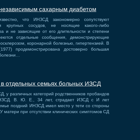
независимым сахарным диабетом
звестно, что ИНЗСД закономерно сопутствуют
ия крупных сосудов, не носящие какого-либо
ра и не зависящие от его длительности и степени
меются отдельные сообщения, демонстрирующие
осклерозом, коронарной болезнью, гипертензией. В
 (1977) продемонстрирована достоверно большая
 болезни…
 в отдельных семьях больных ИЗСД
Д, у различных категорий родственников пробандов
НЗСД. В. Ю. Е., 34 лет, страдает ИЗСД с И лет
семье поздний ИНЗСД имел место у тети со стороны
. У матери при отсутствии клинических симптомов СД