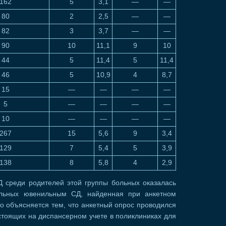
162
5
3,1
—
—
80
2
2,5
—
—
82
3
3,7
—
—
90
10
11,1
9
10
44
5
11,4
5
11,4
46
5
10,9
4
8,7
15
—
—
—
—
5
—
—
—
—
10
—
—
—
—
267
15
5,6
9
3,4
129
7
5,4
5
3,9
138
8
5,8
4
2,9
 среди родителей этой группы больных оказалась
ольных ювенильным СД, найденная при анкетном
то объясняется тем, что анкетный опрос проводился
стоящих на диспансерном учете в поликлиниках для