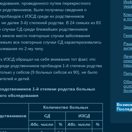
Инф
ледования, проведенного путем перекрестного
тер
х родственников, были получены сведения о
Кли
 пробандов с ИЗСД среди их родственников
и п
 не далее 3-й) степеней родства. В 24 семьях из 83
Здо
е случаи СД среди ближайших родственников
Гене
ях имели место повторные случаи заболевания
емьях все повторные случаи СД характеризовались
Рац
ант
левания по 2-му типу.
Леч
х ИЗСД обращал на себя внимание тот факт, что
опе
пищ
среди родственников пробандов 1-й степени родства
олько у сибсов (9 больных сибсов из 90), не было
Пиг
ителей и детей.
Обх
осл
родственников 1-й степени родства больных
бол
кого обследования
Возмож
Количество больных
Послед
дственников
СД
ИЗСД
Абс. число
%
Абс. число
%