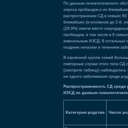
По данным генеалогического обс
опроса пробандов и их ближайши
распространении СД в семьях 83
ближайших (в основном до 2-й, но
(28,9%) имели место секундарны
пробандов, в том числе в 9 семь
ювенильным ИЗСД. В остальных с
поздним началом и течением забо
В изученной группе семей больны
повторные случаи этого типа СД 
(смотрите таблицу) наблюдались т
ни одного заболевания среди род
Распространенность СД среди 
ИЗСД по данным генеалогичес
Категория родства
Число ро