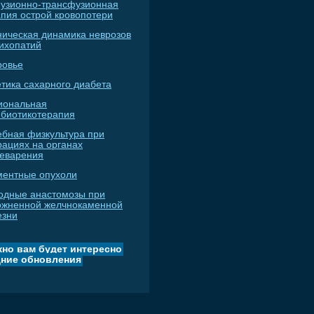
узионно-трансфузионная
апия острой кровопотери
ническая динамика неврозов
сихопатий
ровье
тика сахарного диабета
иональная
ибиотикотерапия
ебная физкультура при
рациях на органах
еварения
ментные опухоли
одные анастомозы при
ожненной желчнокаменной
езни
но вам будет интересно
ние обновления