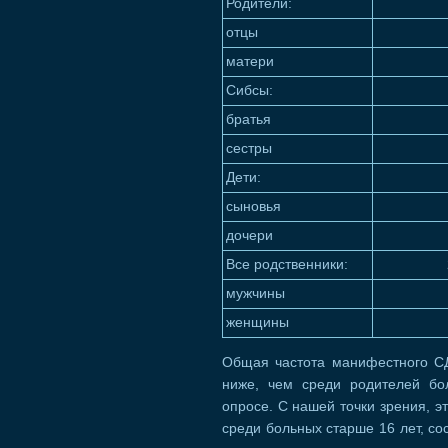
Родители:
отцы
матери
Сибсы:
братья
сестры
Дети:
сыновья
дочери
Все родственники:
мужчины
женщины
Общая частота манифестного СД
ниже, чем среди родителей б
опросе. С нашей точки зрения, э
среди больных старше 16 лет, со