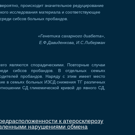
 вероятно, происходит значительное редуцирование
ского исследования материала и соответствующее
среди сибсов больных пробандов.
«Генетика сахарного диабета»,
Е.Ф.Давиденкова, И.С.Либерман
его являются спорадическими. Повторные случаи
реди сибсов пробандов. В отдельных семьях
одителей пробандов. Наряду с этим имеет место
ние в семьях больных ИЗСД снижения ТГ различных
отношении СД гликемической кривой до явного СД,
редрасположенности к атеросклерозу
овленными нарушениями обмена