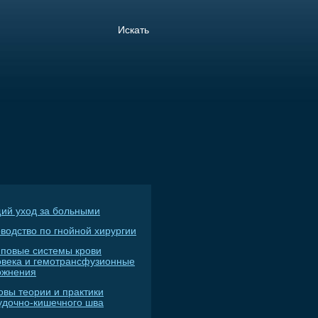
ий уход за больными
водство по гнойной хирургии
пповые системы крови
овека и гемотрансфузионные
ожнения
овы теории и практики
удочно-кишечного шва