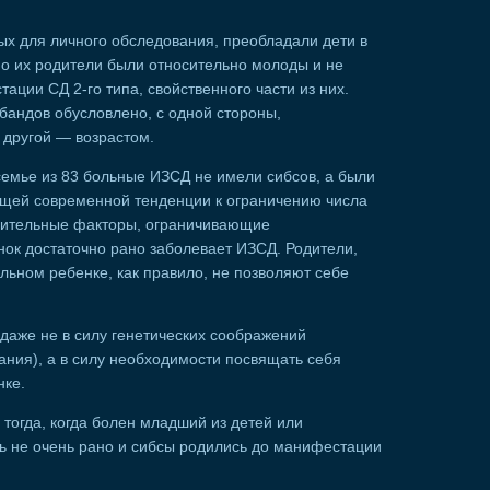
ых для личного обследования, преобладали дети в
нно их родители были относительно молоды и не
ации СД 2-го типа, свойственного части из них.
обандов обусловлено, с одной стороны,
 другой — возрастом.
 семье из 83 больные ИЗСД не имели сибсов, а были
щей современной тенденции к ограничению числа
нительные факторы, ограничивающие
ок достаточно рано заболевает ИЗСД. Родители,
ьном ребенке, как правило, не позволяют себе
даже не в силу генетических соображений
ания), а в силу необходимости посвящать себя
нке.
тогда, когда болен младший из детей или
ь не очень рано и сибсы родились до манифестации