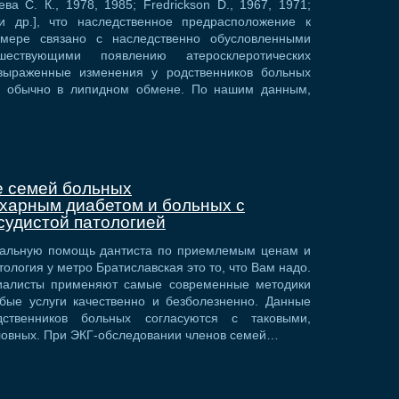
ва С. К., 1978, 1985; Fredrickson D., 1967, 1971;
 и др.], что наследственное предрасположение к
 мере связано с наследственно обусловленными
ествующими появлению атеросклеротических
выраженные изменения у родственников больных
я обычно в липидном обмене. По нашим данным,
е семей больных
харным диабетом и больных с
судистой патологией
нальную помощь дантиста по приемлемым ценам и
логия у метро Братиславская это то, что Вам надо.
иалисты применяют самые современные методики
бые услуги качественно и безболезненно. Данные
дственников больных согласуются с таковыми,
ловных. При ЭКГ-обследовании членов семей…