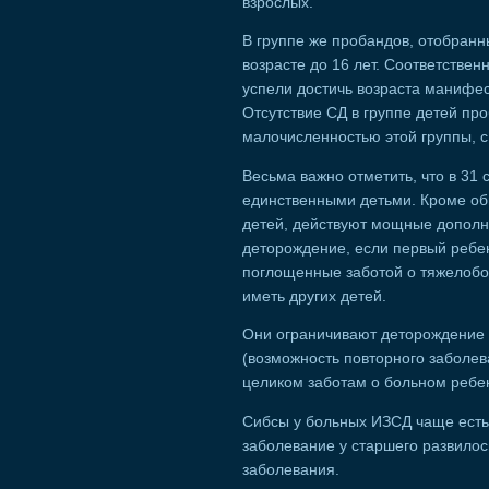
взрослых.
В группе же пробандов, отобранн
возрасте до 16 лет. Соответстве
успели достичь возраста манифест
Отсутствие СД в группе детей пр
малочисленностью этой группы, с
Весьма важно отметить, что в 31
единственными детьми. Кроме об
детей, действуют мощные допол
деторождение, если первый ребен
поглощенные заботой о тяжелобол
иметь других детей.
Они ограничивают деторождение 
(возможность повторного заболев
целиком заботам о больном ребе
Сибсы у больных ИЗСД чаще есть 
заболевание у старшего развилос
заболевания.