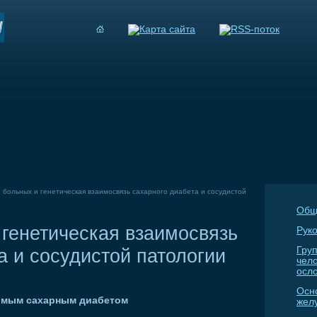
 больных и генетическая взаимосвязь сахарного диабета и сосудистой
Общ
генетическая взаимосвязь
Руко
а и сосудистой патологии
Гру
чел
осл
Осн
имым сахарным диабетом
жел