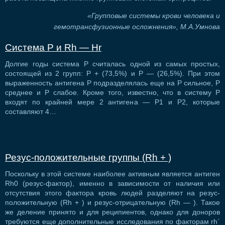
«Групповые системы крови человека и
гемотрансфузионные осложнения», М.А.Умнова
Система Р и Rh — Нr
Долгие годы система Р считалась одной из самых простых,
состоящей из 2 групп: Р + (73,5%) и Р — (26,5%). При этом
выраженность антигена Р подразделялась еще на Р сильное, Р
среднее и Р слабое. Кроме того, известно, что в систему Р
входят по крайней мере 2 антигена — P1 и P2, которые
составляют 4…
Резус-положительные группы (Rh + )
Поскольку в этой системе наиболее активным является антиген
Rh0 (резус-фактор), именно в зависимости от наличия или
отсутствия этого фактора кровь людей разделяют на резус-
положительную (Rh + ) и резус-отрицательную (Rh — ). Такое
же деление принято и для реципиентов, однако для доноров
требуются еще дополнительные исследования по факторам rh´