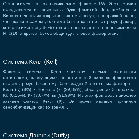
Остановимся на так называемом факторе LW. Этот термин
складывается из начальных букв фамилий Ландштейнера и
Винера в честь их открытия системы резус, с поправкой на то,
что якобы в самом деле ими был открыт не тот резус-фактор,
который имеется у 86% людей и обозначается теперь символом
Rh0(D), а другой, более общин для людей фактор этой…
Система Келл (Kell)
Факторы системы Келл являются весьма активными
антигенами, следующими по антигенной силе за факторами
системы резус. В систему Келл входят 2 аллельных фактора —
Келл (К) (8%) и Челлано (к) (99,85%), образующих 3 генотипа:
КК (0,15%), Кк (7,84%), кк (91,98%). Из этих факторов наиболее
активен фактор Келл (К). Он может явиться причиной
сенсибилизации как во время…
Система Даффи (Duffy)