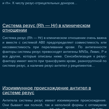
и rh». К числу резус-отрицательных доноров…
Система резус (Rh — Нr) в клиническом
отношении
Система резус (Rh — Нr) в клиническом отношении очень важна
и вместе с системой АВ0 предопределяет совместимость или
несовместимость при переливании крови. По антигенности
факторы системы резус превосходят антигены MNSs, Левис, Р и
все другие, которые описаны ниже. Сенсибилизация к резус-
фактору имеет место при трансфузиях крови, разногруппной по
системе резус, а наличие резус-антител у реципиентов…
Изоиммунное происхождение антител в
системе резус
Антитела системы резус имеют изоиммунное происхождение.
Они бывают как полной, так и неполной формы с оптимумом