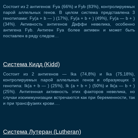
Состоит из 2 антигенов: Fya (66%) и Fyb (83%), контролируемых
парой аллельных генов. В целом система представлена 3
генотипами: Fy(a + b — ) (17%), Fy(a + b + ) (49%), Fy(a — b + )
(34%). Активность антигенов Даффи невелика, особенно
антигена Fyb. Антиген Fya более активен и может быть
поставлен в ряду следом…
Система Кидд (Kidd)
Состоит из 2 антигенов — Ika (74,8%) и Ika (75,18%),
контролируемых парой аллельных генов и образующих 3
генотипа: Ik(а + b — ) (25%), Ik (а + b + ) (50%) и Ik(а — b + )
(25%). Антигенная активность этих факторов невелика, но
случаи изоиммунизации встречаются как при беременности, так
и при трансфузиях крови….
Система Лутеран (Lutheran)