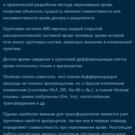
и практической разработки метода переливания крови,
позволив объяснить сущность явления совместимости или
несовместимости крови донора и реципиента.
Групповая система АВ0 явилась первой открытой
изосерологической системой крови человека, кроме которой
есть много групповых систем, имеющих значение в клинической
практике.
Долгое время сведения о групповой дифференциации клеток
крови относились только к эритроцитам.
Позднее стало известно, что такая дифференциация
присуща не только эритроцитам, но и другим клеточным
элементам (системы HLA, DR, Na-Nb и др.), а также белкам
плазмы:
гамма-глобулинам (Gm, Inv), гаптоглобинам,
трансферринам и др.
Однако наиболее важным для трансфузиологии является учет
групповых свойств эритроцитов, так как они в первую очередь
определяют совместимость при переливании крови. Настоящая
работа посвящена именно групповым системам эритроцитов.