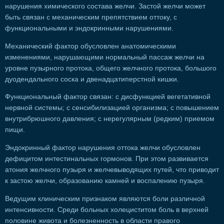
нарушения химического состава желчи. Застой желчи может
быть связан с механическим препятствием оттоку, с
функциональными и эндокринными нарушениями.
Механический фактор обусловлен анатомическими
изменениями, нарушающими нормальный пассаж желчи на
уровне пузырного протока, общего желчного протока, большого
дуодендального соска и двенадцатиперстной кишки.
Функциональный фактор связан: с дисфункцией вегетативной
нервной системы; с сенсибилизацией организма; с повышением
внутрибрюшного давления; с нерегулярным (редким) приемом
пищи.
Эндокринный фактор нарушения оттока желчи обусловлен
дефицитом интестинальных гормонов. При этом развивается
атония желчного пузыря и желчевыводящих путей, что приводит
к застою желчи, образованию камней и воспалению пузыря.
Ведущим клиническим признаком являются боли различной
интенсивности. Среди больных холециститом боль в верхней
половине живота и болезненность в области правого