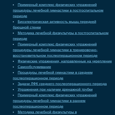
Примерный комплекс физических упражнений
процедуры лечебной гимнастики в постгоспитальном
периоде
Биоэлектрическая активность мышц передней
брюшной стенки
Методика лечебной физкультуры в постгоспитальном
периоде
Примерный комплекс физических упражнений
процедуры лечебной гимнастики в тренировочно-
восстановительном послеоперационном периоде
Физические упражнения, направленные на укрепление
Самообслуживание
Процедуры лечебной гимнастики в среднем
послеоперационном периоде
Задачи ЛФК среднего послеоперационного периода
Упражнения при наличии дренажной трубки
Примерный комплекс физических упражнений
процедуры лечебной гимнастики в раннем
послеоперационном периоде
Методика лечебной физкультуры в