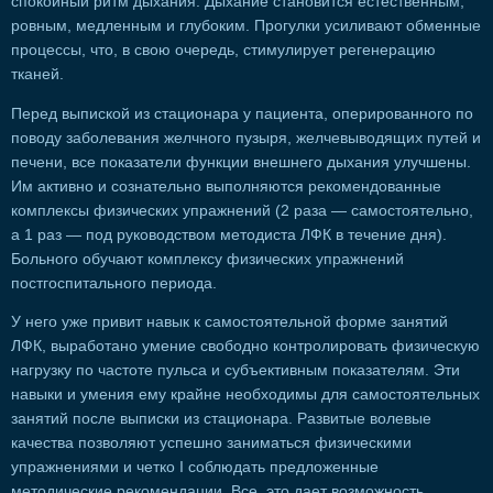
спокойный ритм дыхания. Дыхание становится естественным,
ровным, медленным и глубоким. Прогулки усиливают обменные
процессы, что, в свою очередь, стимулирует регенерацию
тканей.
Перед выпиской из стационара у пациента, оперированного по
поводу заболевания желчного пузыря, желчевыводящих путей и
печени, все показатели функции внешнего дыхания улучшены.
Им активно и сознательно выполняются рекомендованные
комплексы физических упражнений (2 раза — самостоятельно,
а 1 раз — под руководством методиста ЛФК в течение дня).
Больного обучают комплексу физических упражнений
постгоспитального периода.
У него уже привит навык к самостоятельной форме занятий
ЛФК, выработано умение свободно контролировать физическую
нагрузку по частоте пульса и субъективным показателям. Эти
навыки и умения ему крайне необходимы для самостоятельных
занятий после выписки из стационара. Развитые волевые
качества позволяют успешно заниматься физическими
упражнениями и четко I соблюдать предложенные
методические рекомендации. Все, это дает возможность