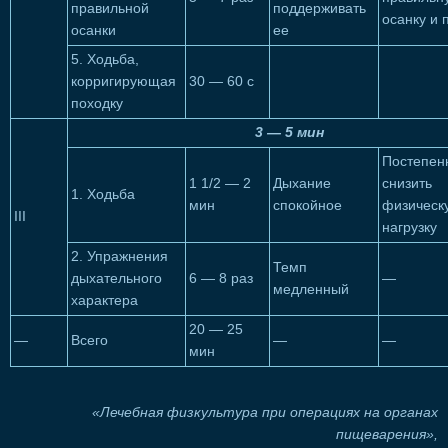
правильной
поддерживать
осанку и 
осанки
ее
5. Ходьба,
корригирующая
30 — 60 с
походку
3 — 5 мин
Постепен
1 1/2 — 2
Дыхание
снизить
1. Ходьба
мин
спокойное
физическ
III
нагрузку
2. Упражнения
Темп
дыхательного
6 — 8 раз
—
медленный
характера
20 — 25
—
Всего
—
—
мин
«Лечебная физкультура при операциях на органах
пищеварения»,