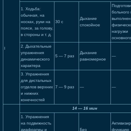
Подготов
1. Ходьба:
больного 
обычная, на
Дыхание
выполне
носках, руки на
30 с
спокойное
физическ
поясе, за голову,
нагрузки
в стороны и т. д.
основног
2. Дыхательные
I
упражнения
Дыхание
5 — 7 раз
—
дина­мического
равномерное
характера
3. Упражнения
для дистальных
от­делов верхних
7 — 9 раз
—
—
и нижних
конечностей
14 — 16 мин
1. Упражнения
на подвижность
Активизир
диафрагмы и
Без
функцию