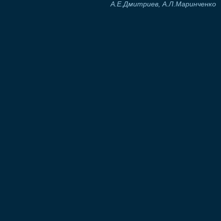
А.Е.Дмитриев, А.Л.Маринченко