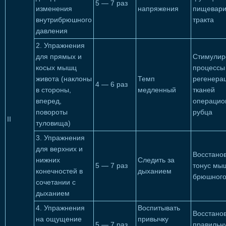
5 — 7 раз
изменения
напряжения
пищевари
внутрибрюшного
тракта
давления
2. Упражнения
для прямых и
Стимулир
косых мышц
процессы
живота (наклоны
Темп
регенера
4 — 6 раз
в стороны,
медленный
тканей
вперед,
операцио
повороты
рубца
II
туловища)
3. Упражнения
для верхних и
Восстано
нижних
Следить за
5 — 7 раз
тонус мы
конечностей в
дыханием
брюшного
сочетании с
дыханием
4. Упражнения
Воспитывать
Восстано
на ощущение
привычку
5 — 7 раз
правильн