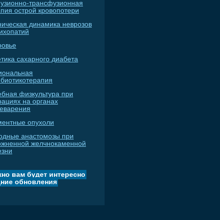
узионно-трансфузионная
апия острой кровопотери
ническая динамика неврозов
сихопатий
ровье
тика сахарного диабета
иональная
ибиотикотерапия
ебная физкультура при
рациях на органах
еварения
ментные опухоли
одные анастомозы при
ожненной желчнокаменной
езни
но вам будет интересно
ние обновления