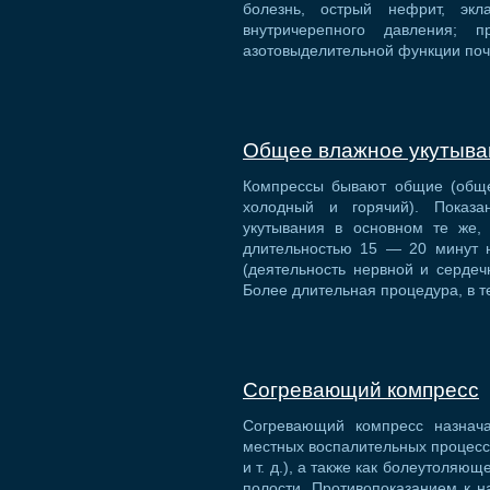
болезнь, острый нефрит, эк
внутричерепного давления; 
азотовыделительной функции поч
Общее влажное укутыва
Компрессы бывают общие (обще
холодный и горячий). Показа
укутывания в основном те же,
длительностью 15 — 20 минут
(деятельность нервной и сердеч
Более длительная процедура, в 
Согревающий компресс
Согревающий компресс назнача
местных воспалительных процесса
и т. д.), а также как болеутоляю
полости. Противопоказанием к 