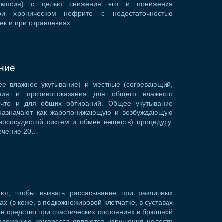
лампсия) с целью снижения его и понижения
при хроническом нефрите с недостаточностью
ек и при отравлениях…
ние
е влажное укутывание) и местные (согревающий,
ния и противопоказания для общего влажного
 что и для общих обтираний. Общее укутывание
 назначают как жаропонижающую и возбуждающую
нососудистой систем и обмен веществ) процедуру.
течение 20…
ют, чтобы вызвать рассасывание при различных
х (в коже, в подкожножировой клетчатке, в суставах
щее средство при спастических состояниях в брюшной
наложению компресса являются нарушения целости