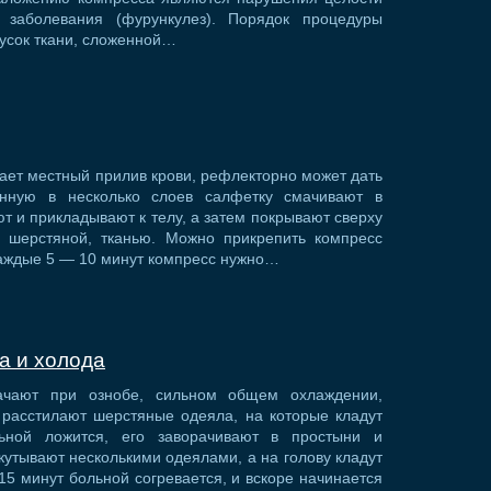
 заболевания (фурункулез). Порядок процедуры
кусок ткани, сложенной…
ает местный прилив крови, рефлекторно может дать
нную в несколько слоев салфетку смачивают в
ют и прикладывают к телу, а затем покрывают сверху
о шерстяной, тканью. Можно прикрепить компресс
з каждые 5 — 10 минут компресс нужно…
а и холода
ачают при ознобе, сильном общем охлаждении,
 расстилают шерстяные одеяла, на которые кладут
льной ложится, его заворачивают в простыни и
кутывают несколькими одеялами, а на голову кладут
5 минут больной согревается, и вскоре начинается