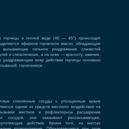
 горчицы в теплой воде (40 — 45°) происходит
 выделяется эфирное горчичное масло, обладающее
, вызывающее сильное раздражение слизистой
тей и слезотечение, а на коже — красноту, жжение,
а раздражающем кожу действии горчицы основано
ртываний, горчичников…
углые стеклянные сосуды с утолщенным краем
ляются одним из средств местного воздействия на
Вызывая местное и рефлекторное расширение
их сосудов, они оказывают рассасывающее,
еутоляющее действие. Кроме того, на местах
елкие кровоизлияния. Образовавшиеся при этом