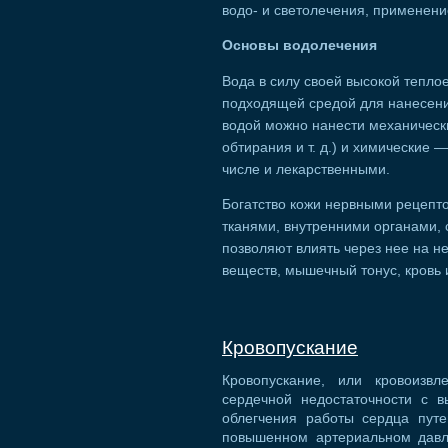
водо- и светолечения, применение 
Основы водолечения
Вода в силу своей высокой тепло
подходящей средой для нанесения
водой можно нанести механическ
обтирания и т. д.) и химические
числе и лекарственными.
Богатство кожи нервными рецепт
тканями, внутренними органами, 
позволяют влиять через нее на н
веществ, мышечный тонус, кровь 
Кровопускание
Кровопускание, или кровоизв
сердечной недостаточности с в
облегчения работы сердца пут
повышенном артериальном давле