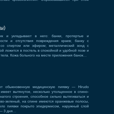
ры)
ик и укладывают в него: банки, протертые и
ости и отсутствия повреждения краев; банку с
 со спиртом или эфиром; металлический зонд с
ной ложится в постель в спокойной и удобной позе и
 тела. Кожа больного на месте приложения банок…
т обыкновенную медицинскую пиявку — Hirudo
а имеет вытянутое, несколько утолщенное в спино-
атого строения, способное сильно вытягиваться и
ово-зеленый, на спине имеются оранжевые полосы,
ло пиявки покрыто эпидермисом, наружный слой
 — 3 дня…