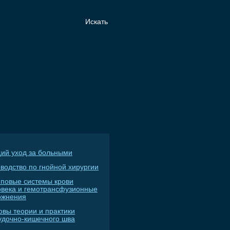
ий уход за больными
водство по гнойной хирургии
пповые системы крови
овека и гемотрансфузионные
ожнения
овы теории и практики
удочно-кишечного шва