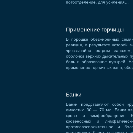
потоотделение, для усиления…
Применение горчицы
В порошке обезжиренных семян
реакция, в результате которой
чрезвычайно острым запахом
оболочки верхних дыхательных пу
боль и образование пузырей. Н
применение горчичных ванн, обе
Банки
Банки представляют собой кр
емкостью 30 — 70 мл. Банки яв
крово- и лимфообращение. 
кровеносных и лимфатическ
противовоспалительное и бол
приложения банок возникают м