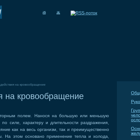
действия на кровообращение
Общ
я на кровообращение
Руко
Гру
чел
торным полем.
Нанося на большую или меньшую
осл
 по силе, характеру и длительности раздражения,
Осн
яние как на весь организм, так и преимущественно
жел
ы. На этом основано применение тепла и холода,