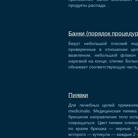
продукты распада…
Банки (порядок процеду
Берут небольшой плоский ящ
проверенные в отношении цел
вазелином; небольшой флакон
нарезкой на конце; спички. Боль
обнажает соответствующую часть
Пиявки
Для лечебных целей применяю
medicinalis. Медицинская пиявк
брюшном направлении тело кольч
сокращаться. Цвет пиявки оливк
по краям брюшка — черные. Те
которого — кутикула — каждые 2