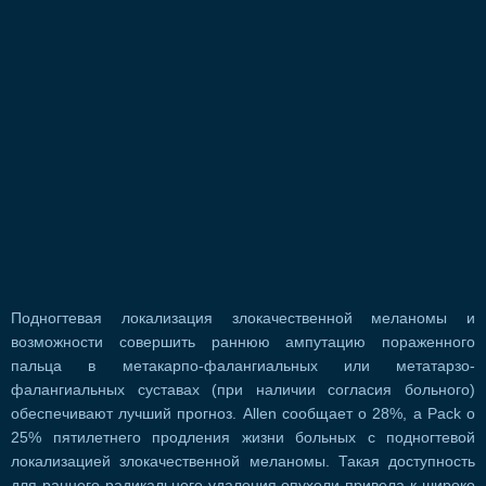
Подногтевая локализация злокачественной меланомы и
возможности совершить раннюю ампутацию пораженного
пальца в метакарпо-фалангиальных или метатарзо-
фалангиальных суставах (при наличии согласия больного)
обеспечивают лучший прогноз. Allen сообщает о 28%, a Pack о
25% пятилетнего продления жизни больных с подногтевой
локализацией злокачественной меланомы. Такая доступность
для раннего радикального удаления опухоли привела к широко