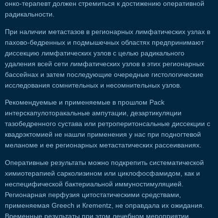
онко-терапевт должен стремиться к достижению оперативной
радикальности.
При наличии метастазов в регионарных лимфатических узлах в
пахово-бедренных и подмышечных областях предпринимают
диссекцию лимфатических узлов с целью радикального
удаления всей сети лимфатических узлов в этих регионарных
бассейнах и затем последующие очередные гистологические
исследования сомнительных и несомнительных узлов.
Рекомендуемые и применяемые в прошлом Pack
интерскапулоторакальные ампутации, дезартикуляции
тазобедренного сустава или ретроперитонсальные диссекции с
квадрэктомией не нашли применения у нас при подногтевой
меланоме и ее регионарных метастатических рассеиваниях.
Оперативные результаты можно подкрепить систематической
химиотерапией сарколизином или циклофосфамидом, как и
неспецифической бактериальной иммуностимуляцией.
Регионарная перфузия цитостатическими средствами,
применяемая Greech и Кrementz, не оправдала их ожидания.
Временные результаты при этом лечебном мероприятии