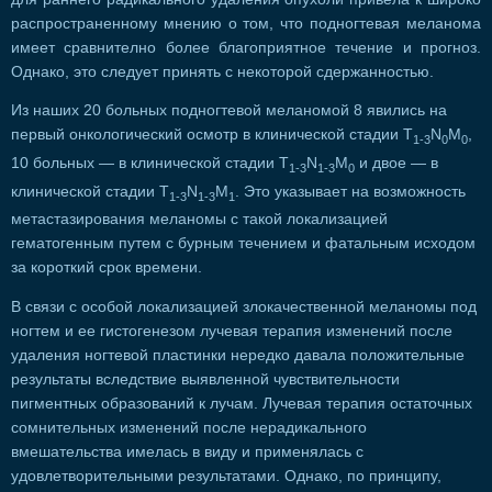
распространенному мнению о том, что подногтевая меланома
имеет сравнително более благоприятное течение и прогноз.
Однако, это следует принять с некоторой сдержанностью.
Из наших 20 больных подногтевой меланомой 8 явились на
первый онкологический осмотр в клинической стадии Т
N
M
,
1-3
0
0
10 больных — в клинической стадии T
N
M
и двое — в
1-3
1-3
0
клинической стадии T
N
M
. Это указывает на возможность
1-3
1-3
1
метастазирования меланомы с такой локализацией
гематогенным путем с бурным течением и фатальным исходом
за короткий срок времени.
В связи с особой локализацией злокачественной меланомы под
ногтем и ее гистогенезом лучевая терапия изменений после
удаления ногтевой пластинки нередко давала положительные
результаты вследствие выявленной чувствительности
пигментных образований к лучам. Лучевая терапия остаточных
сомнительных изменений после нерадикального
вмешательства имелась в виду и применялась с
удовлетворительными результатами. Однако, по принципу,