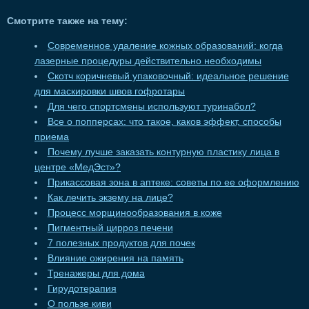
Смотрите также на тему:
Современное удаление кожных образований: когда
лазерные процедуры действительно необходимы
Скотч коричневый упаковочный: идеальное решение
для маскировки швов гофротары
Для чего спортсмены используют туринабол?
Все о попперсах: что такое, каков эффект, способы
приема
Почему лучше заказать контурную пластику лица в
центре «МедЭст»?
Прикассовая зона в аптеке: советы по ее оформлению
Как лечить экзему на лице?
Процесс морщинообразования в коже
Пигментный цирроз печени
7 полезных продуктов для почек
Влияние ожирения на память
Тренажеры для дома
Гирудотерапия
О пользе киви