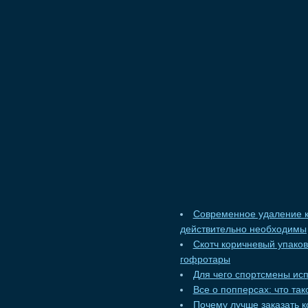
Современное удаление к
действительно необходимы
Скотч коричневый упако
гофротары
Для чего спортсмены ис
Все о попперсах: что та
Почему лучше заказать к