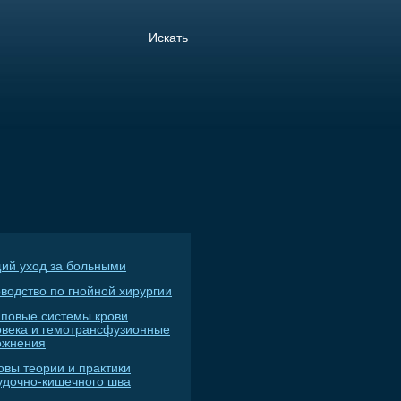
ий уход за больными
водство по гнойной хирургии
пповые системы крови
овека и гемотрансфузионные
ожнения
овы теории и практики
удочно-кишечного шва