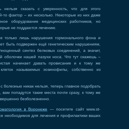
 нельзя сказать с уверенность, что для этого
й-то фактор – их несколько. Некоторые из них даже
нное оборудование медицинских работников, но
оторые не поддаются лечению.
не только лишь нарушения гормонального фона и
жет быть подвержен ещё генетическим нарушениям,
лноценный синтез белковых соединений, а значит,
й оболочки нашей пазухи носа. Что тут скажешь –
истая начинает давать провисание и к тому же
 клеток называемых эозинофилы, собственно из
 с болезнью никак нельзя, теперь главное подобрать
, вам попадутся такие места почти сразу, к тому же
овершенно безболезненно.
томатология в Воронеже
— посетите сайт www.st-
е все необходимое для лечения и профилактики ваших