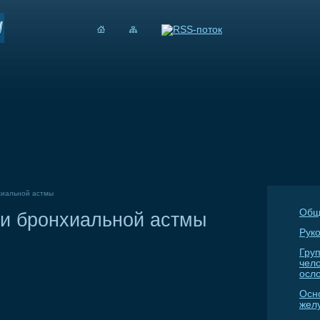
хиальной астмы
Общ
 и бронхиальной астмы
Руко
Гру
чел
осл
Осн
жел