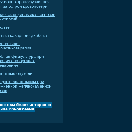
узионно-трансфузионная
апия острой кровопотери
ническая динамика неврозов
сихопатий
ровье
тика сахарного диабета
иональная
ибиотикотерапия
ебная физкультура при
рациях на органах
еварения
ментные опухоли
одные анастомозы при
ожненной желчнокаменной
езни
но вам будет интересно
ние обновления