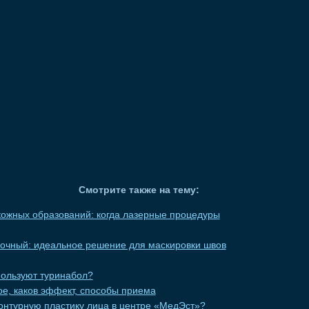
Смотрите также на тему:
ожных образований: когда лазерные процедуры
вочный: идеальное решение для маскировки швов
пользуют туринабол?
кое, каков эффект, способы приема
онтурную пластику лица в центре «МедЭст»?