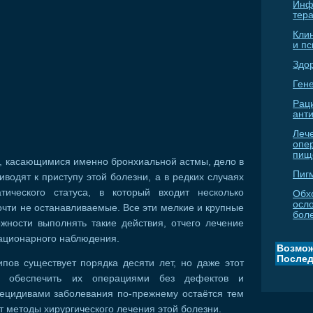
Инф
тер
Кли
и п
Здо
Гене
Рац
ант
Леч
опе
пищ
и, касающимися именно бронхиальной астмы, дело в
Пиг
иводят к приступу этой болезни, а в редких случаях
ического статуса, в который входит несколько
Обх
осл
очти не останавливаемые. Все эти мелкие и крупные
бол
жности выполнять такие действия, отчего лечение
тационарного наблюдения.
Возмож
Послед
ов существует порядка десяти лет, но даже этот
н обеспечить их операциями без дефектов и
ецидивами заболевания по-прежнему остаётся тем
т методы хирургического лечения этой болезни.