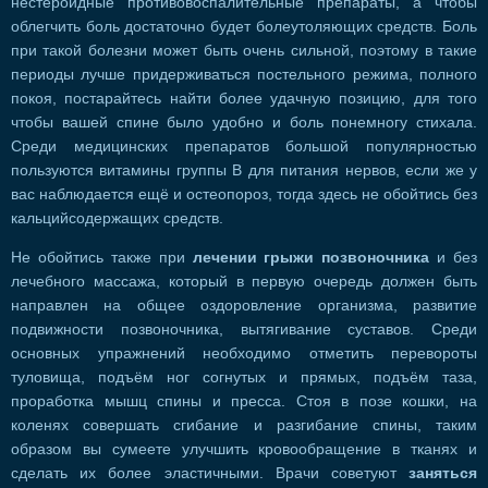
нестероидные противовоспалительные препараты, а чтобы
облегчить боль достаточно будет болеутоляющих средств. Боль
при такой болезни может быть очень сильной, поэтому в такие
периоды лучше придерживаться постельного режима, полного
покоя, постарайтесь найти более удачную позицию, для того
чтобы вашей спине было удобно и боль понемногу стихала.
Среди медицинских препаратов большой популярностью
пользуются витамины группы В для питания нервов, если же у
вас наблюдается ещё и остеопороз, тогда здесь не обойтись без
кальцийсодержащих средств.
Не обойтись также при
лечении грыжи позвоночника
и без
лечебного массажа, который в первую очередь должен быть
направлен на общее оздоровление организма, развитие
подвижности позвоночника, вытягивание суставов. Среди
основных упражнений необходимо отметить перевороты
туловища, подъём ног согнутых и прямых, подъём таза,
проработка мышц спины и пресса. Стоя в позе кошки, на
коленях совершать сгибание и разгибание спины, таким
образом вы сумеете улучшить кровообращение в тканях и
сделать их более эластичными. Врачи советуют
заняться