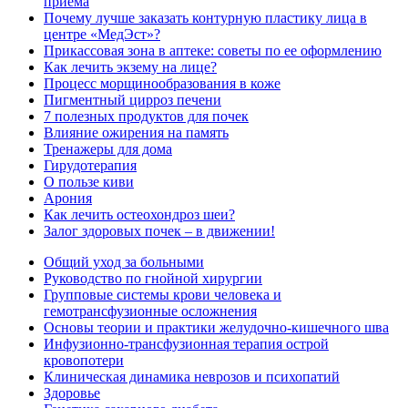
приема
Почему лучше заказать контурную пластику лица в
центре «МедЭст»?
Прикассовая зона в аптеке: советы по ее оформлению
Как лечить экзему на лице?
Процесс морщинообразования в коже
Пигментный цирроз печени
7 полезных продуктов для почек
Влияние ожирения на память
Тренажеры для дома
Гирудотерапия
О пользе киви
Арония
Как лечить остеохондроз шеи?
Залог здоровых почек – в движении!
Общий уход за больными
Руководство по гнойной хирургии
Групповые системы крови человека и
гемотрансфузионные осложнения
Основы теории и практики желудочно-кишечного шва
Инфузионно-трансфузионная терапия острой
кровопотери
Клиническая динамика неврозов и психопатий
Здоровье